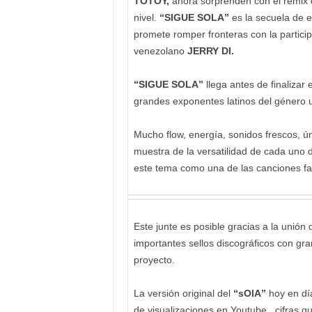
TOTOY,
ahora sorprenden con el remix of
nivel.
“SIGUE SOLA”
es la secuela de e
promete romper fronteras con la partici
venezolano
JERRY DI.
“SIGUE SOLA”
llega antes de finalizar
grandes exponentes latinos del género 
Mucho flow, energía, sonidos frescos, ú
muestra de la versatilidad de cada uno de
este tema como una de las canciones fa
Este junte es posible gracias a la unión 
importantes sellos discográficos con gr
proyecto.
La versión original del
“sOlA”
hoy en día
de visualizaciones en Youtube, cifras que