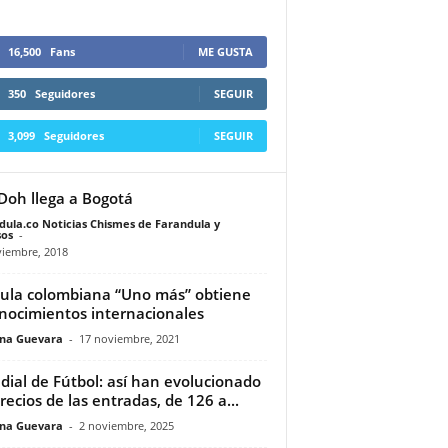
16,500
Fans
ME GUSTA
350
Seguidores
SEGUIR
3,099
Seguidores
SEGUIR
oh llega a Bogotá
dula.co Noticias Chismes de Farandula y
os
-
viembre, 2018
cula colombiana “Uno más” obtiene
nocimientos internacionales
ina Guevara
-
17 noviembre, 2021
ial de Fútbol: así han evolucionado
precios de las entradas, de 126 a...
ina Guevara
-
2 noviembre, 2025