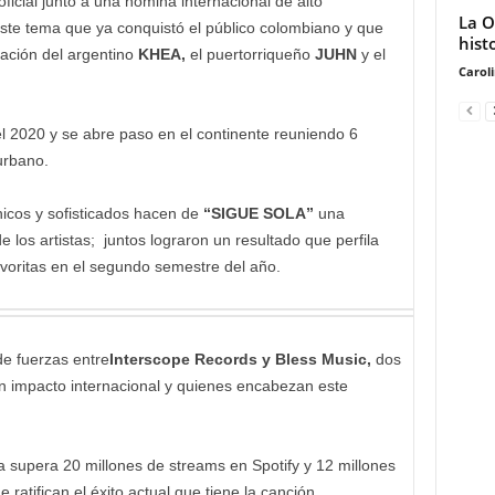
icial junto a una nómina internacional de alto
La O
ste tema que ya conquistó el público colombiano y que
hist
pación del argentino
KHEA,
el puertorriqueño
JUHN
y el
Carol
 el 2020 y se abre paso en el continente reuniendo 6
urbano.
nicos y sofisticados hacen de
“SIGUE SOLA”
una
 los artistas; juntos lograron un resultado que perfila
voritas en el segundo semestre del año.
de fuerzas entre
Interscope Records y Bless Music,
dos
an impacto internacional y quienes encabezan este
 supera 20 millones de streams en Spotify y 12 millones
 ratifican el éxito actual que tiene la canción.