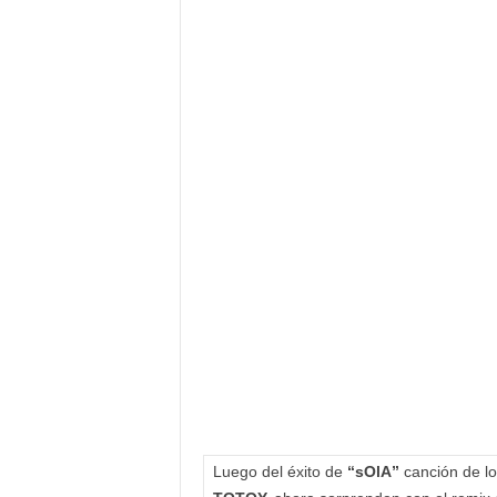
F
a
m
o
s
o
s
Luego del éxito de
“sOlA”
canción de lo