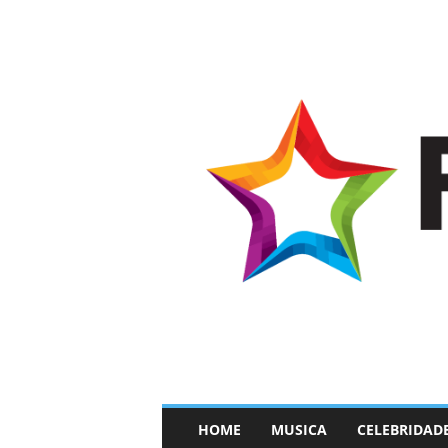
–
HOME
MUSICA
CELEBRIDAD
F