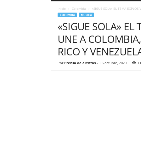
a
Inicio
Colombia
«SIGUE SOLA» EL TEMA EXPLOSI
r
COLOMBIA
MUSICA
a
«SIGUE SOLA» EL
n
d
UNE A COLOMBIA,
u
l
RICO Y VENEZUEL
a
.
C
Por
Prensa de artistas
-
16 octubre, 2020
1
O
N
o
t
i
c
i
a
s
d
e