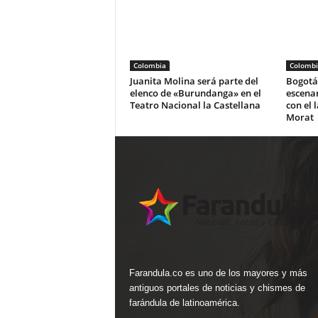
Colombia
Colombi
Juanita Molina será parte del
Bogotá 
elenco de «Burundanga» en el
escena
Teatro Nacional la Castellana
con el 
Morat
Farandula.co es uno de los mayores y más
antiguos portales de noticias y chismes de
farándula de latinoamérica.