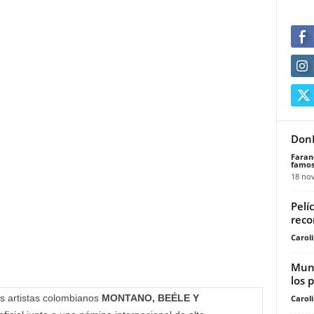
DonD
Faran
famos
18 no
Pelí
reco
Carol
Mund
los 
s artistas colombianos
MONTANO, BEÉLE Y
Carol