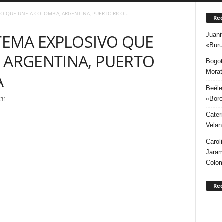
VO QUE UNE A COLOMBIA, ARGENTINA, PUERTO RICO...
Rec
Juani
 TEMA EXPLOSIVO QUE
«Buru
 ARGENTINA, PUERTO
Bogot
Morat
A
Beéle
«Boro
131
Cater
Velan
Carol
Jaram
Colo
Re