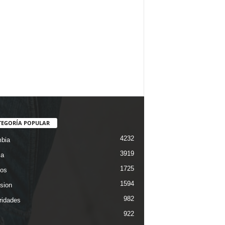
TEGORÍA POPULAR
4232
bia
3919
ca
1725
os
1594
ision
982
ridades
922