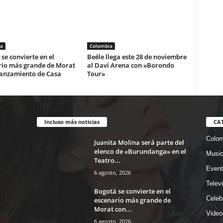
a
Colombia
se convierte en el
Beéle llega este 28 de noviembre
rio más grande de Morat
al Davi Arena con «Borondo
lanzamiento de Casa
Tour»
Incluso más noticias
CA
Colom
Juanita Molina será parte del
elenco de «Burundanga» en el
Musi
Teatro...
Event
6 agosto, 2026
Telev
Bogotá se convierte en el
Celeb
escenario más grande de
Morat con...
Video
6 agosto, 2026