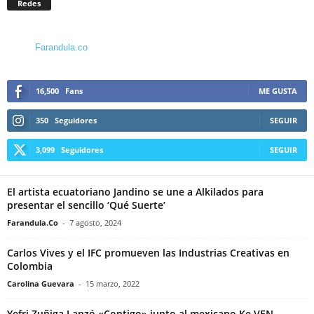
Redes
Farandula.co
16,500
Fans
ME GUSTA
350
Seguidores
SEGUIR
3,099
Seguidores
SEGUIR
El artista ecuatoriano Jandino se une a Alkilados para
presentar el sencillo ‘Qué Suerte’
Farandula.Co
-
7 agosto, 2024
Carlos Vives y el IFC promueven las Industrias Creativas en
Colombia
Carolina Guevara
-
15 marzo, 2022
Yefri Zuñiga Lanzó «Contigo» junto al mexicano Ke VEN