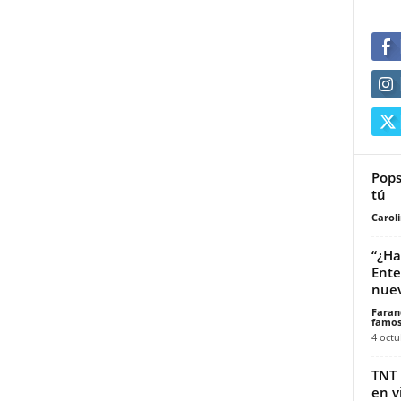
Pops
tú
Carol
“¿Ha
Ente
nuev
Faran
famos
4 octu
TNT 
en v