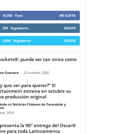
16,500
Fans
ME GUSTA
350
Seguidores
SEGUIR
3,099
Seguidores
SEGUIR
ockets®: puede ser tan único como
ina Guevara
-
22 octubre, 2020
y que ver para querer?” E!
rtainment estrena en octubre su
a producción original
dula.co Noticias Chismes de Farandula y
os
-
bre, 2018
presenta la 90° entrega del Oscar®
ivo para toda Latinoamérica