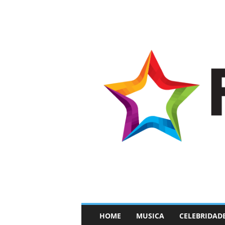
–
HOME
MUSICA
CELEBRIDAD
F