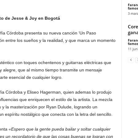
Faran
famos
3 marz
erto de Jesse & Joy en Bogotá
Core
gana
fía Córdoba presenta su nueva canción ‘Un Paso
Faran
ión entre los sueños y la realidad, y que marca un momento
famos
11 jun
uténtico con toques ochentenos y guitarras eléctricas que
y alegre, que al mismo tiempo transmite un mensaje
arte esencial de cualquier logro.
fía Córdoba y Eliseo Hagerman, quien ademas lo produjo
fluencias que enriquecen el estilo de la artista. La mezcla
s y la masterización por Ryan Dulude, logrando un
 espíritu nostálgico que conecta con la letra del sencillo.
enta
«Espero que la gente pueda bailar y soltar cualquier
n es un recordatorio de que las cosas buenas se logran con