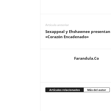
Artículo anterior
Sexappeal y Ehshawnee presentan
«Corazón Encadenado»
Farandula.Co
Artículos relacionados
Más del autor