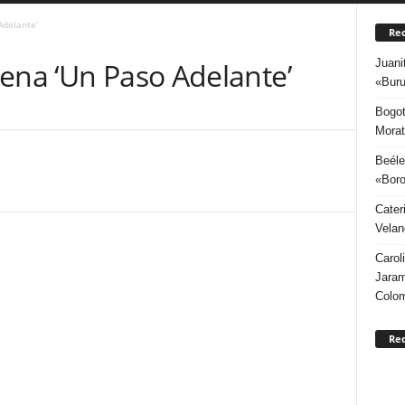
Adelante’
Rec
Juani
ena ‘Un Paso Adelante’
«Buru
Bogot
Morat
Beéle
«Boro
Cater
Velan
Carol
Jaram
Colo
Re