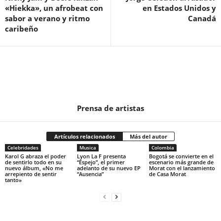
«Hiekka», un afrobeat con
en Estados Unidos y
sabor a verano y ritmo
Canadá
caribeño
Prensa de artistas
Artículos relacionados
Más del autor
Celebridades
Musica
Colombia
Karol G abraza el poder
Lyon La F presenta
Bogotá se convierte en el
de sentirlo todo en su
“Espejo”, el primer
escenario más grande de
nuevo álbum, «No me
adelanto de su nuevo EP
Morat con el lanzamiento
arrepiento de sentir
“Ausencia”
de Casa Morat
tanto»