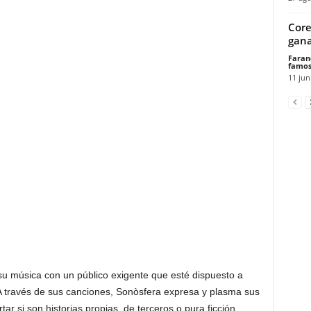
Core
gana
Faran
famos
11 jun
u música con un público exigente que esté dispuesto a
 A través de sus canciones, Sonòsfera expresa y plasma sus
ar si son historias propias, de terceros o pura ficción.