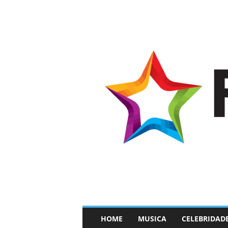
–
HOME
MUSICA
CELEBRIDAD
F