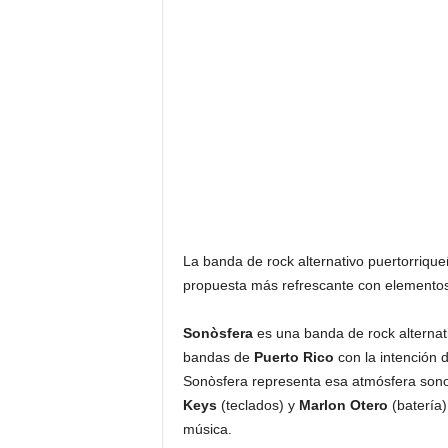
F
a
m
o
s
o
s
La banda de rock alternativo puertorriq
propuesta más refrescante con elementos 
Sonòsfera
es una banda de rock alternati
bandas de
Puerto Rico
con la intención 
Sonòsfera representa esa atmósfera son
Keys
(teclados) y
Marlon Otero
(batería)
música.