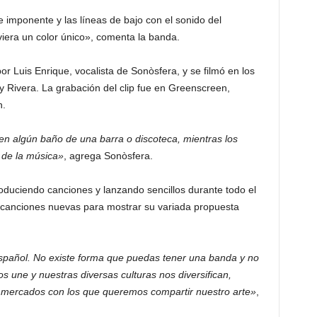
e imponente y las líneas de bajo con el sonido del
viera un color único», comenta la banda.
por Luis Enrique, vocalista de Sonòsfera, y se filmó en los
y Rivera. La grabación del clip fue en Greenscreen,
n.
 en algún baño de una barra o discoteca, mientras los
o de la música»
, agrega Sonòsfera.
oduciendo canciones y lanzando sencillos durante todo el
canciones nuevas para mostrar su variada propuesta
español. No existe forma que puedas tener una banda y no
os une y nuestras diversas culturas nos diversifican,
y mercados con los que queremos compartir nuestro arte»
,