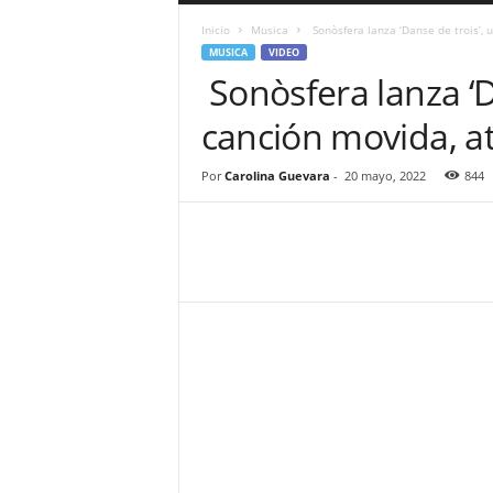
a
Inicio
Musica
Sonòsfera lanza ‘Danse de trois’, 
r
MUSICA
VIDEO
a
Sonòsfera lanza ‘D
n
d
canción movida, at
u
l
a
Por
Carolina Guevara
-
20 mayo, 2022
844
.
C
O
N
o
t
i
c
i
a
s
d
e