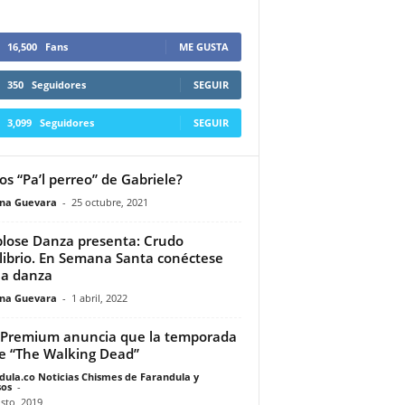
16,500
Fans
ME GUSTA
350
Seguidores
SEGUIR
3,099
Seguidores
SEGUIR
tos “Pa’l perreo” de Gabriele?
ina Guevara
-
25 octubre, 2021
plose Danza presenta: Crudo
librio. En Semana Santa conéctese
la danza
ina Guevara
-
1 abril, 2022
Premium anuncia que la temporada
e “The Walking Dead”
dula.co Noticias Chismes de Farandula y
os
-
sto, 2019