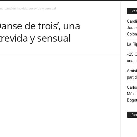
una canción movida, atrevida y sensual
Rec
Carol
anse de trois’, una
Jaram
revida y sensual
Colo
La Ri
«25 C
una c
Amist
parti
Carlo
Méxic
Bogo
Re