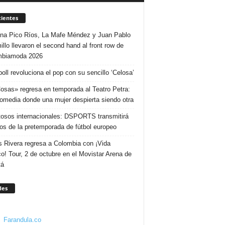
ientes
ina Pico Ríos, La Mafe Méndez y Juan Pablo
illo llevaron el second hand al front row de
mbiamoda 2026
poll revoluciona el pop con su sencillo ‘Celosa’
osas» regresa en temporada al Teatro Petra:
omedia donde una mujer despierta siendo otra
osos internacionales: DSPORTS transmitirá
dos de la pretemporada de fútbol europeo
s Rivera regresa a Colombia con ¡Vida
o! Tour, 2 de octubre en el Movistar Arena de
tá
des
Farandula.co