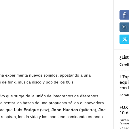
¿Lis
Carol
ueña experimenta nuevos sonidos, apostando a una
L’Ex
equi
de funk, música disco y pop de los 80’s.
con 
Carol
vo que surge de la unión de integrantes de diferentes
de sentar las bases de una propuesta sólida e innovadora.
FOX 
ora que
Luis Enrique
(voz),
John Huertas
(guitarra),
Joe
10 d
 respiran, les da vida y los mantiene caminando creando
Faran
famos
27 ago