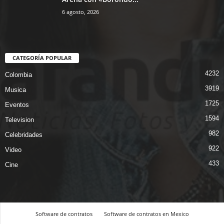
6 agosto, 2026
CATEGORÍA POPULAR
4232
Colombia
3919
Musica
1725
Eventos
1594
Television
982
Celebridades
922
Video
433
Cine
Software de contratos
Software de contratos en Mexico