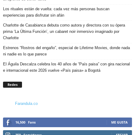
Los rituales están de vuelta: cada vez más personas buscan
experiencias para disfrutar sin afán
Charlotte de Casabianca debuta como autora y directora con su ópera
prima ‘La Última Función’, un cabaret noir inmersivo imaginado por
Charlotte
Estrenos “Rostros del engaño”, especial de Lifetime Movies, donde nada
ni nadie es lo que parece
El Águila Descalza celebra los 40 años de “País paisa” con gira nacional
e internacional este 2026 vuelve «País paisa» a Bogotá
Redes
Farandula.co
16,500
Fans
ME GUSTA
350
Seguidores
SEGUIR