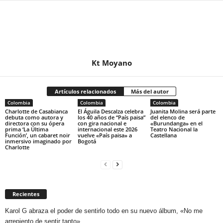
Kt Moyano
Artículos relacionados
Más del autor
Colombia
Colombia
Colombia
Charlotte de Casabianca
El Águila Descalza celebra
Juanita Molina será parte
debuta como autora y
los 40 años de “País paisa”
del elenco de
directora con su ópera
con gira nacional e
«Burundanga» en el
prima ‘La Última
internacional este 2026
Teatro Nacional la
Función’, un cabaret noir
vuelve «País paisa» a
Castellana
inmersivo imaginado por
Bogotá
Charlotte
Recientes
Karol G abraza el poder de sentirlo todo en su nuevo álbum, «No me
arrepiento de sentir tanto»