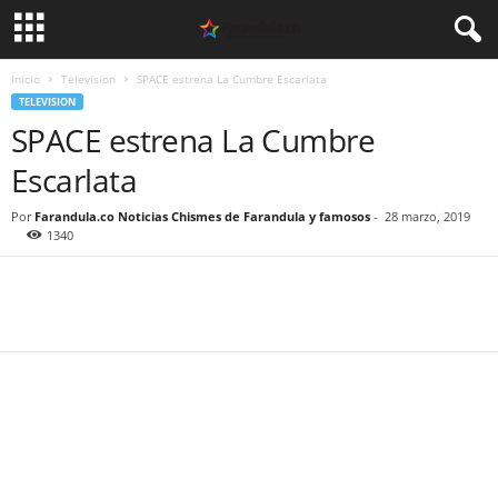
Inicio
Television
SPACE estrena La Cumbre Escarlata
TELEVISION
SPACE estrena La Cumbre
Escarlata
Por
Farandula.co Noticias Chismes de Farandula y famosos
-
28 marzo, 2019
1340