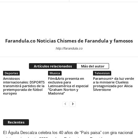
Farandula.co Noticias Chismes de Farandula y famosos
http://farandula.co
Artículos relacionados
Más del autor
Deportes
Musica
Television
Amistosos
Film&Arts presenta en
Paramount+ da luz verde
internacionales: DSPORTS
exclusiva para
a la miniserie Clueless
transmitirá partidos de la
Latinoamérica el especial
protagonizada por Alicia
pretemporada de fútbol
“Graham Norton y
Silverstone
europeo
Madonna”
Recientes
El Águila Descalza celebra los 40 años de “País paisa” con gira nacional