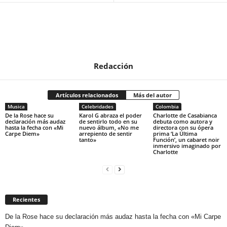
Redacción
Artículos relacionados
Más del autor
Musica
Celebridades
Colombia
De la Rose hace su
Karol G abraza el poder
Charlotte de Casabianca
declaración más audaz
de sentirlo todo en su
debuta como autora y
hasta la fecha con «Mi
nuevo álbum, «No me
directora con su ópera
Carpe Diem»
arrepiento de sentir
prima ‘La Última
tanto»
Función’, un cabaret noir
inmersivo imaginado por
Charlotte
Recientes
De la Rose hace su declaración más audaz hasta la fecha con «Mi Carpe