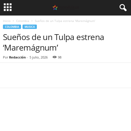
Inicio
Colombia
Sueños de un Tulpa estrena ‘Maremágnum’
COLOMBIA
MUSICA
Sueños de un Tulpa estrena
‘Maremágnum’
Por
Redacción
-
5 julio, 2026
98