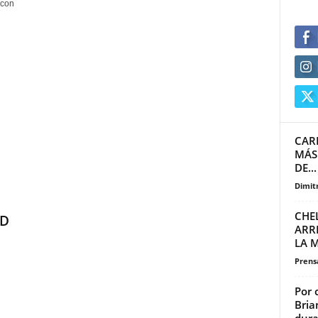
 con
CARL
MÁS
DE...
Dimitr
CHE
RD
ARRE
LA 
Prensa
Por 
Bria
dura