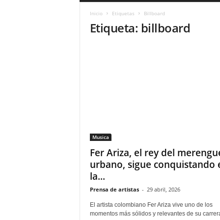
a
Inicio
Etiquetas
Billboard
r
Etiqueta: billboard
a
n
d
u
l
a
.
C
O
N
o
Musica
t
i
Fer Ariza, el rey del merengu
c
urbano, sigue conquistando 
i
la...
a
s
Prensa de artistas
-
29 abril, 2026
d
El artista colombiano Fer Ariza vive uno de los
e
momentos más sólidos y relevantes de su carrer