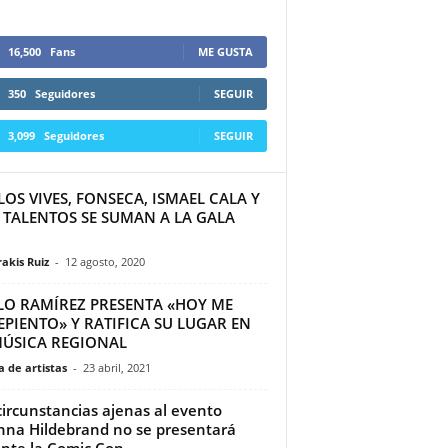
16,500
Fans
ME GUSTA
350
Seguidores
SEGUIR
3,099
Seguidores
SEGUIR
OS VIVES, FONSECA, ISMAEL CALA Y
 TALENTOS SE SUMAN A LA GALA
akis Ruiz
-
12 agosto, 2020
LO RAMÍREZ PRESENTA «HOY ME
PIENTO» Y RATIFICA SU LUGAR EN
MÚSICA REGIONAL
 de artistas
-
23 abril, 2021
circunstancias ajenas al evento
nna Hildebrand no se presentará
nte la Comic Con...