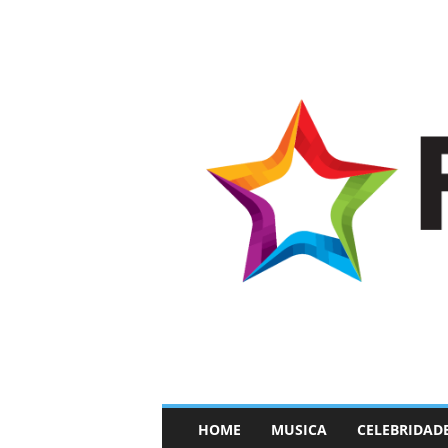
–
HOME
MUSICA
CELEBRIDAD
F