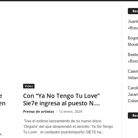
Rec
Juani
«Buru
Bogot
Morat
Beéle
«Boro
Cater
Velan
Video
Carol
e
Con “Ya No Tengo Tu Love”
Jaram
Colo
en
Sie7e ingresa al puesto N....
Prensa de artistas
-
12 enero, 2024
Re
Tras el exitoso lanzamiento de su nuevo disco
‘Origami’ del que desprendió el sencillo ‘Ya No Tengo
Tu Love’, el cantautor puertoriqueño SIE7E ha...
a,