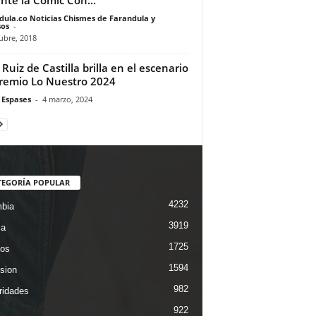
dula.co Noticias Chismes de Farandula y
os
-
ubre, 2018
 Ruiz de Castilla brilla en el escenario
remio Lo Nuestro 2024
 Espases
-
4 marzo, 2024
TEGORÍA POPULAR
4232
bia
3919
ca
1725
os
1594
ision
982
ridades
922