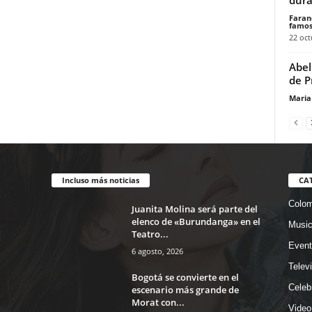
Faran
famos
22 oct
Abel
de P
Maria
Incluso más noticias
CA
Colom
Juanita Molina será parte del
elenco de «Burundanga» en el
Musi
Teatro...
Event
6 agosto, 2026
Telev
Bogotá se convierte en el
Celeb
escenario más grande de
Morat con...
Video