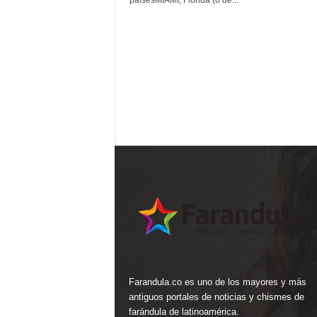
paísesMIAMI, Florida (6 de...
Farandula.co es uno de los mayores y más
antiguos portales de noticias y chismes de
farándula de latinoamérica.