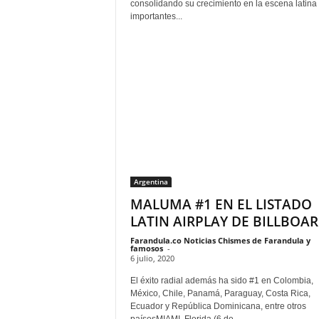
F
consolidando su crecimiento en la escena latina
a
importantes...
m
o
s
o
s
Argentina
MALUMA #1 EN EL LISTADO
LATIN AIRPLAY DE BILLBOA
Farandula.co Noticias Chismes de Farandula y
famosos
-
6 julio, 2020
El éxito radial además ha sido #1 en Colombia,
México, Chile, Panamá, Paraguay, Costa Rica,
Ecuador y República Dominicana, entre otros