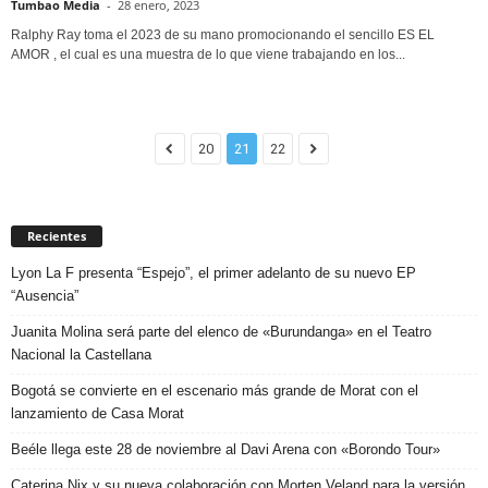
Tumbao Media
-
28 enero, 2023
Ralphy Ray toma el 2023 de su mano promocionando el sencillo ES EL
AMOR , el cual es una muestra de lo que viene trabajando en los...
20
21
22
Recientes
Lyon La F presenta “Espejo”, el primer adelanto de su nuevo EP
“Ausencia”
Juanita Molina será parte del elenco de «Burundanga» en el Teatro
Nacional la Castellana
Bogotá se convierte en el escenario más grande de Morat con el
lanzamiento de Casa Morat
Beéle llega este 28 de noviembre al Davi Arena con «Borondo Tour»
Caterina Nix y su nueva colaboración con Morten Veland para la versión