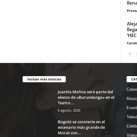
llen
Prensa
Alej
lleg
‘HE
Carol
Incluso más noticias
CA
Colom
Juanita Molina será parte del
elenco de «Burundanga» en el
Musi
Teatro...
Event
6 agosto, 2026
Telev
Bogotá se convierte en el
Celeb
escenario más grande de
Morat con...
Video