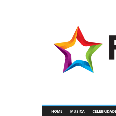
–
HOME
MUSICA
CELEBRIDAD
F