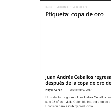
a
Inicio
Etiquetas
Copa de oro
r
Etiqueta: copa de oro
a
n
d
u
l
a
.
C
O
N
o
t
i
Juan Andrés Ceballos regres
c
después de la copa de oro de.
i
Heydi Aaron
-
14 septiembre, 2017
a
s
El productor Bogotano Juan Andrés Ceballos con
d
solo 25 años , visito Colombia tras ser elegido p
e
Univisión para escribir y producir la...