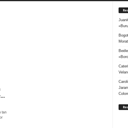
Rec
Juani
«Buru
Bogot
Morat
Beéle
«Boro
Cater
Velan
Carol
a
Jaram
Colo
..
Re
 tan
or