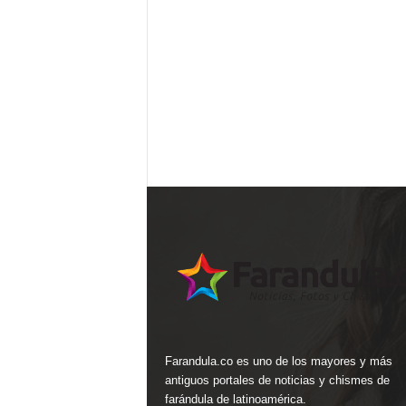
Farandula.co es uno de los mayores y más
antiguos portales de noticias y chismes de
farándula de latinoamérica.