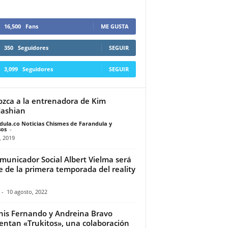
16,500
Fans
ME GUSTA
350
Seguidores
SEGUIR
3,099
Seguidores
SEGUIR
zca a la entrenadora de Kim
ashian
dula.co Noticias Chismes de Farandula y
os
-
, 2019
omunicador Social Albert Vielma será
e de la primera temporada del reality
-
10 agosto, 2022
is Fernando y Andreina Bravo
entan «Trukitos», una colaboración