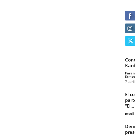
Cono
Kard
Faran
famos
7 abril
El c
part
“El...
mcoll
Denn
pres