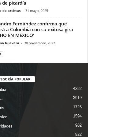
a de picardía
 de artistas
-
31 mayo, 2025
andro Fernández confirma que
ará a Colombia con su exitosa gira
CHO EN MÉXICO’
ina Guevara
-
30 noviembre, 2022
TEGORÍA POPULAR
4232
bia
3919
ca
1725
os
1594
ision
982
ridades
922