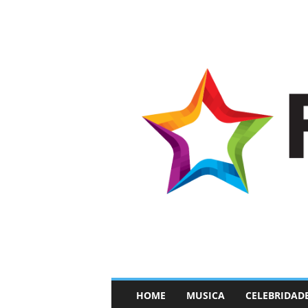
–
HOME
MUSICA
CELEBRIDAD
F