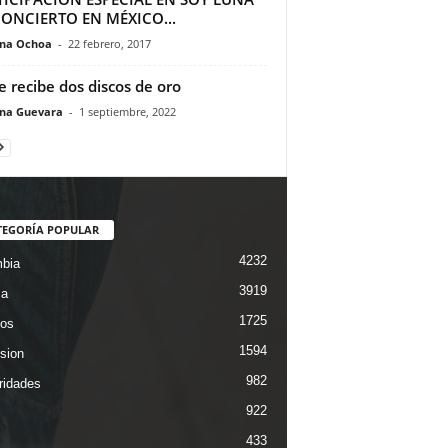
ONCIERTO EN MÉXICO...
ina Ochoa
-
22 febrero, 2017
e recibe dos discos de oro
ina Guevara
-
1 septiembre, 2022
TEGORÍA POPULAR
4232
bia
3919
ca
1725
os
1594
ision
982
ridades
922
433