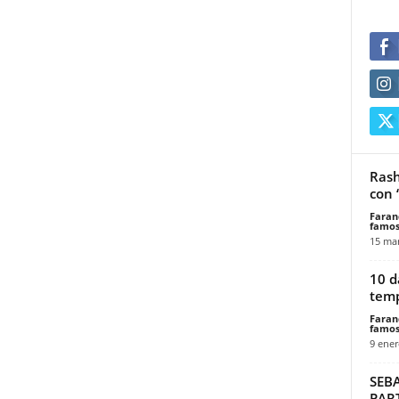
Rash
con 
Faran
famos
15 mar
10 d
temp
Faran
famos
9 ener
SEB
PAR