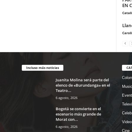
EN C
Catal
Llan
Carol
Incluso más noticias
CA
Colom
Juanita Molina será parte del
elenco de «Burundanga» en el
Musi
Teatro...
Event
6 agosto, 2026
Telev
Bogotá se convierte en el
Celeb
escenario más grande de
Morat con...
Video
6 agosto, 2026
Cine