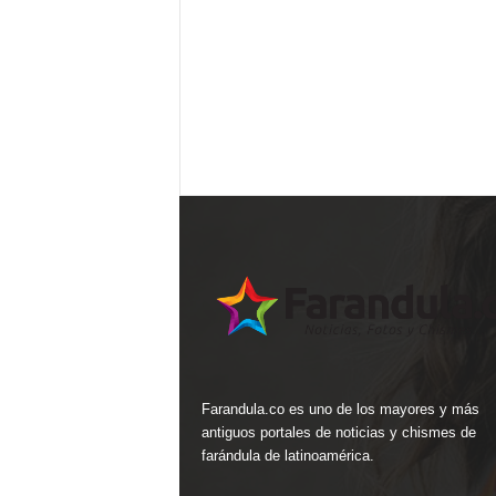
Farandula.co es uno de los mayores y más
antiguos portales de noticias y chismes de
farándula de latinoamérica.