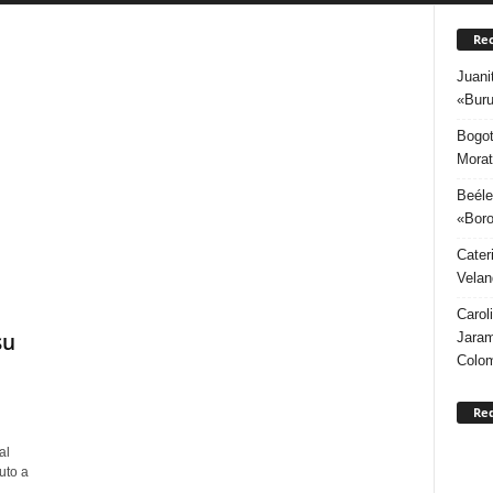
Rec
Juani
«Buru
Bogot
Morat
Beéle
«Boro
Cater
Velan
Carol
su
Jaram
Colo
Re
al
uto a