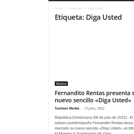
a
Inicio
Etiquetas
Diga Usted
r
Etiqueta: Diga Usted
a
n
d
u
l
a
.
C
O
N
o
Musica
t
i
Fernandito Rentas presenta 
c
nuevo sencillo «Diga Usted»
i
Tumbao Media
-
13 julio, 2022
a
s
República Dominicana (06 de julio de 2022).- El
d
salsero puertorriqueño Fernandito Rentas lanza 
e
mercado su nuevo sencillo «Diga Usted», un trib
El Maestro & Trombonista Mr. Greg...