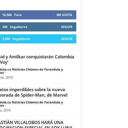
16,500
Fans
ME GUSTA
350
Seguidores
SEGUIR
3,099
Seguidores
SEGUIR
id y Amilkar conquistarán Colombia
‘Voy’
dula.co Noticias Chismes de Farandula y
os
-
zo, 2019
atos imperdibles sobre la nueva
orada de Spider-Man, de Marvel
dula.co Noticias Chismes de Farandula y
os
-
o, 2019
ASTIÁN VILLALOBOS HARÁ UNA
TICIPACIÓN ESPECIAL EN SOY LUNA