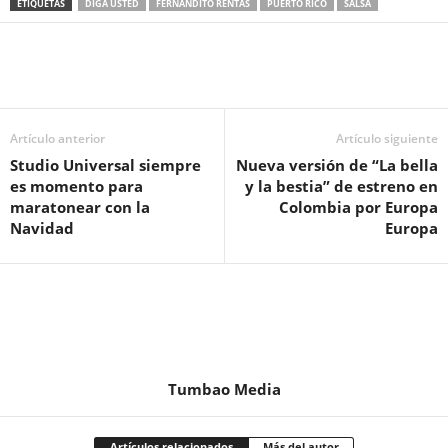
ETIQUETAS
DIGA USTED
FERNANDITO RENTAS
PUERTO RICO
SALSA
Artículo anterior
Artículo siguiente
Studio Universal siempre
Nueva versión de “La bella
es momento para
y la bestia” de estreno en
maratonear con la
Colombia por Europa
Navidad
Europa
Tumbao Media
Artículos relacionados
Más del autor