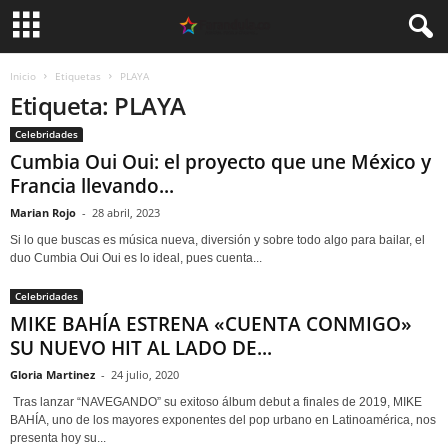
Inicio
Etiquetas
PLAYA
Etiqueta: PLAYA
Celebridades
Cumbia Oui Oui: el proyecto que une México y
Francia llevando...
Marian Rojo
-
28 abril, 2023
Si lo que buscas es música nueva, diversión y sobre todo algo para bailar, el
duo Cumbia Oui Oui es lo ideal, pues cuenta...
Celebridades
MIKE BAHÍA ESTRENA «CUENTA CONMIGO»
SU NUEVO HIT AL LADO DE...
Gloria Martinez
-
24 julio, 2020
Tras lanzar “NAVEGANDO” su exitoso álbum debut a finales de 2019, MIKE
BAHÍA, uno de los mayores exponentes del pop urbano en Latinoamérica, nos
presenta hoy su...