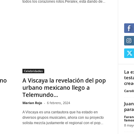
todos los corazones rotos.Peralex, está dando de...
La e
Celebridades
test
ano
A Viscaya la revelación del pop
crea
urbano mexicano llego a
Carol
Telemundo...
Juan
Marian Rojo
-
6 febrero, 2024
para
A Viscaya es una cantautora que ha estado en
Faran
diversos grupos musicales, ahora con su proyecto
famos
solista mezcla justamente el regional con el pop...
8 may