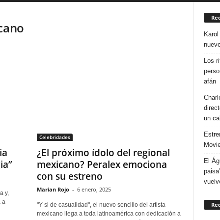
Rec
icano
Karol
nuevo
Los r
perso
afán
Charl
direc
un ca
Estre
Celebridades
Movie
ia
¿El próximo ídolo del regional
El Ág
ia”
mexicano? Peralex emociona
paisa
con su estreno
vuelv
Marian Rojo
-
6 enero, 2025
a y,
 a
Re
"Y si de casualidad", el nuevo sencillo del artista
mexicano llega a toda latinoamérica con dedicación a