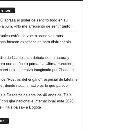
ientes
 G abraza el poder de sentirlo todo en su
 álbum, «No me arrepiento de sentir tanto»
ituales están de vuelta: cada vez más
nas buscan experiencias para disfrutar sin
otte de Casabianca debuta como autora y
tora con su ópera prima ‘La Última Función’,
baret noir inmersivo imaginado por Charlotte
nos “Rostros del engaño”, especial de Lifetime
s, donde nada ni nadie es lo que parece
uila Descalza celebra los 40 años de “País
” con gira nacional e internacional este 2026
e «País paisa» a Bogotá
des