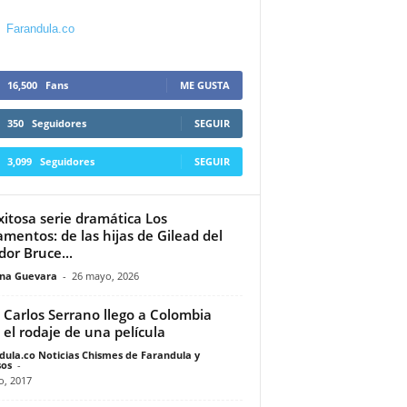
Farandula.co
16,500
Fans
ME GUSTA
350
Seguidores
SEGUIR
3,099
Seguidores
SEGUIR
xitosa serie dramática Los
amentos: de las hijas de Gilead del
dor Bruce...
ina Guevara
-
26 mayo, 2026
 Carlos Serrano llego a Colombia
 el rodaje de una película
dula.co Noticias Chismes de Farandula y
os
-
o, 2017