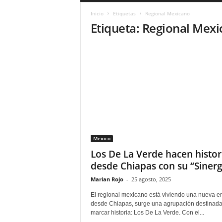
a
Inicio
Etiquetas
Regional Mexicano
r
Etiqueta: Regional Mex
a
n
d
u
l
a
.
C
O
N
o
Mexico
t
i
Los De La Verde hacen histor
c
desde Chiapas con su “Sinerg
i
Marian Rojo
-
25 agosto, 2025
a
s
El regional mexicano está viviendo una nueva er
d
desde Chiapas, surge una agrupación destinada
e
marcar historia: Los De La Verde. Con el...