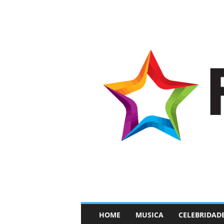
–
HOME
MUSICA
CELEBRIDAD
F