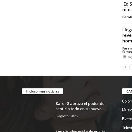
Ed S
musi
Carol
Lleg
reve
homb
Faran
famos
19 ma
Incluso más noticias
CA
Colom
Karol G abraza el poder de
sentirlo todo en su nuevo...
Musi
8 agosto, 2026
Event
Telev
Los rituales están de vuelta: