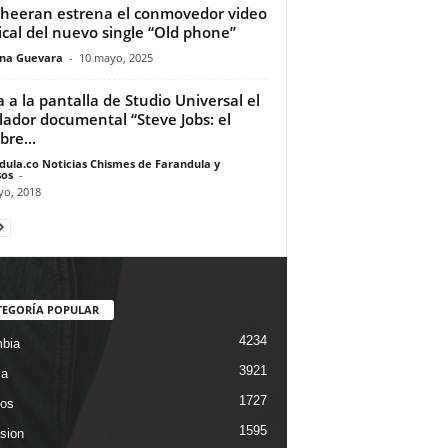
heeran estrena el conmovedor video
cal del nuevo single “Old phone”
ina Guevara
-
10 mayo, 2025
a a la pantalla de Studio Universal el
lador documental “Steve Jobs: el
re...
dula.co Noticias Chismes de Farandula y
os
-
yo, 2018
TEGORÍA POPULAR
4234
bia
3921
ca
1727
os
1595
ision