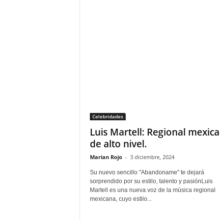
F
a
m
o
s
o
s
Celebridades
Luis Martell: Regional mexic
de alto nivel.
Marian Rojo
-
3 diciembre, 2024
Su nuevo sencillo "Abandoname" te dejará
sorprendido por su estilo, talento y pasiónLuis
Martell es una nueva voz de la música regional
mexicana, cuyo estilo...