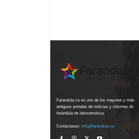
Farandula.co es uno de los mayores y más
antiguos portales de noticias y chismes de
farándula de latinoamérica.
Contáctanos:
info@farandula.co