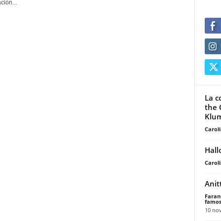
ción...
La c
the 
Klum
Carol
Hall
Carol
Anit
Faran
famos
10 no