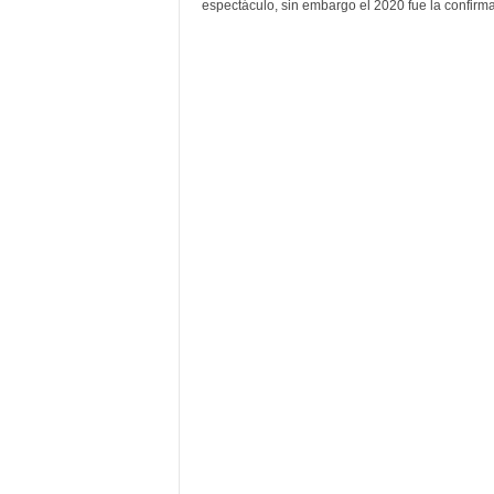
F
espectáculo, sin embargo el 2020 fue la confirma
a
m
o
s
o
s