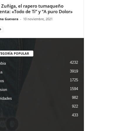
i Zuñiga, el rapero tumaqueño
enta: «Todo de Ti” y “A puro Dolor»
ina Guevara
-
10 noviembre, 2021
TEGORÍA POPULAR
4232
bia
3919
ca
1725
os
1594
ision
982
ridades
922
433