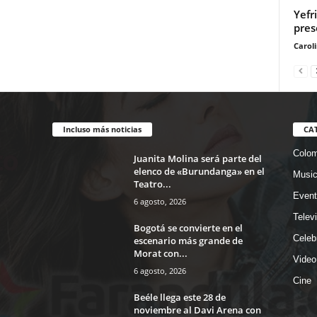
Yefr
pres
Carol
Incluso más noticias
CA
Colom
Juanita Molina será parte del
elenco de «Burundanga» en el
Musi
Teatro...
Event
6 agosto, 2026
Telev
Bogotá se convierte en el
Celeb
escenario más grande de
Morat con...
Video
6 agosto, 2026
Cine
Beéle llega este 28 de
noviembre al Davi Arena con