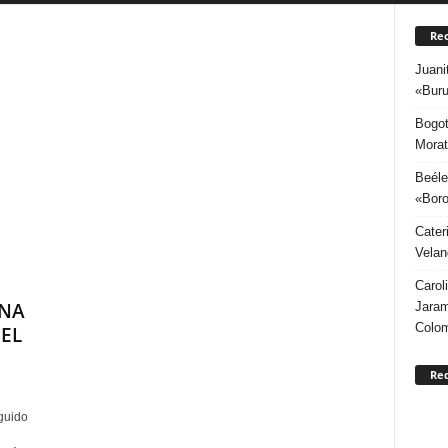
Rec
Juani
«Buru
Bogot
Morat
Beéle
«Boro
Cater
Velan
Carol
INA
Jaram
Colo
EL
Re
nguido