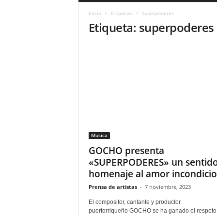
a
Inicio
Etiquetas
Superpoderes
r
Etiqueta: superpoderes
a
n
d
u
l
a
.
C
O
N
o
Musica
t
i
GOCHO presenta
c
«SUPERPODERES» un sentid
i
homenaje al amor incondicio
a
s
Prensa de artistas
-
7 noviembre, 2023
d
El compositor, cantante y productor
e
puertorriqueño GOCHO se ha ganado el respeto 