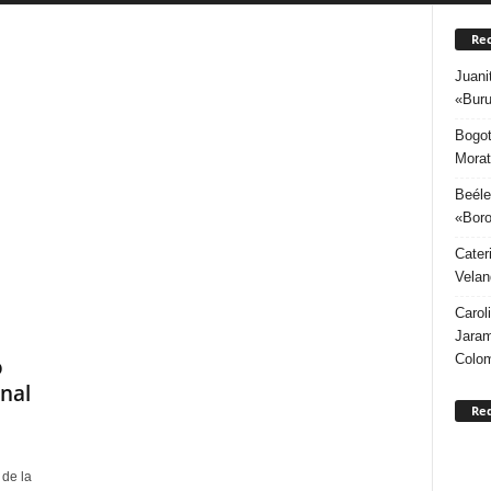
Rec
Juani
«Buru
Bogot
Morat
Beéle
«Boro
Cater
Velan
Carol
Jaram
Colo
o
nal
Re
de la