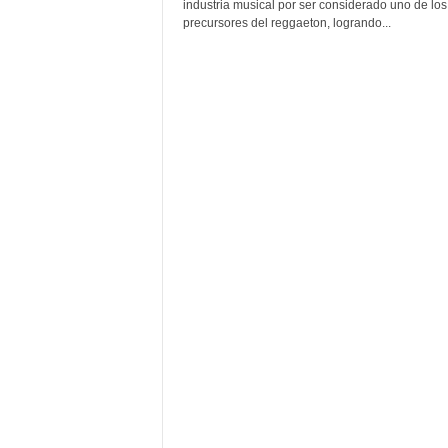
F
industria musical por ser considerado uno de los
a
precursores del reggaeton, logrando...
m
o
s
o
s