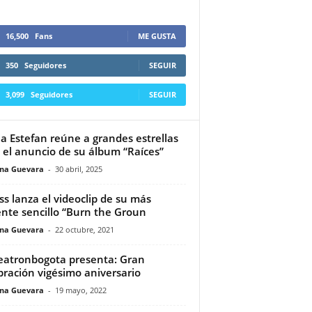
16,500
Fans
ME GUSTA
350
Seguidores
SEGUIR
3,099
Seguidores
SEGUIR
ia Estefan reúne a grandes estrellas
 el anuncio de su álbum “Raíces”
ina Guevara
-
30 abril, 2025
ss lanza el videoclip de su más
ente sencillo “Burn the Groun
ina Guevara
-
22 octubre, 2021
atronbogota presenta: Gran
bración vigésimo aniversario
ina Guevara
-
19 mayo, 2022