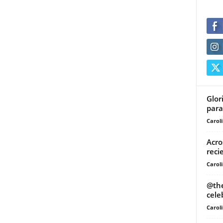
Glor
para
Carol
Acro
reci
Carol
@the
cele
Carol