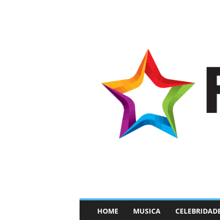
–
HOME
MUSICA
CELEBRIDAD
F