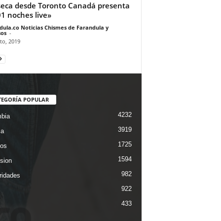
eca desde Toronto Canadá presenta
1 noches live»
dula.co Noticias Chismes de Farandula y
os
-
to, 2019
TEGORÍA POPULAR
4232
bia
3919
ca
1725
os
1594
ision
982
ridades
922
433