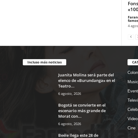
Fons
«100
Faran
famos
4 agos
Incluso más noticias
CA
Colom
Juanita Molina será parte del
elenco de «Burundanga» en el
Musi
Teatro...
Event
6 agosto, 2026
Telev
Bogotá se convierte en el
Celeb
escenario más grande de
Morat con...
Video
6 agosto, 2026
Cine
Beéle llega este 28 de