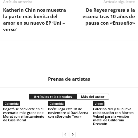
Artículo anterior
Artículo siguiente
Katherin Chin nos muestra
De Reyes regresa a la
la parte más bonita del
escena tras 10 años de
amor en su nuevo EP ‘Uni –
pausa con «Ensueño»
verso’
Prensa de artistas
Artículos relacionados
Más del autor
Colombia
Colombia
Video
Bogotá se convierte en el
Beéle llega este 28 de
Caterina Nix y su nueva
escenario más grande de
noviembre al Davi Arena
colaboración con Morten
Morat con el lanzamiento
con «Borondo Tour»
Veland para la versión
de Casa Morat
metal de California
Dreamin