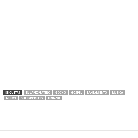
ETIQUETAS
EL LAPIZ PLATINO
GOCHO
GOSPEL
LANZAMIENTO
MUSICA
NUEVO
SUPERPODERES
URBANO