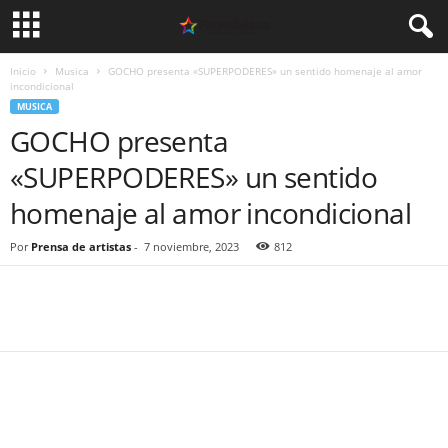
Inicio
Musica
GOCHO presenta «SUPERPODERES» un sentido homenaje al amor
incondicional
MUSICA
GOCHO presenta
«SUPERPODERES» un sentido
homenaje al amor incondicional
Por
Prensa de artistas
-
7 noviembre, 2023
812