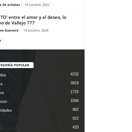
 de artistas
-
14 octubre, 2022
ITO’ entre el amor y el deseo, lo
o de Vallejo 777
ina Guevara
-
14 octubre, 2024
TEGORÍA POPULAR
4232
bia
3919
ca
1725
os
1594
ision
982
ridades
922
433