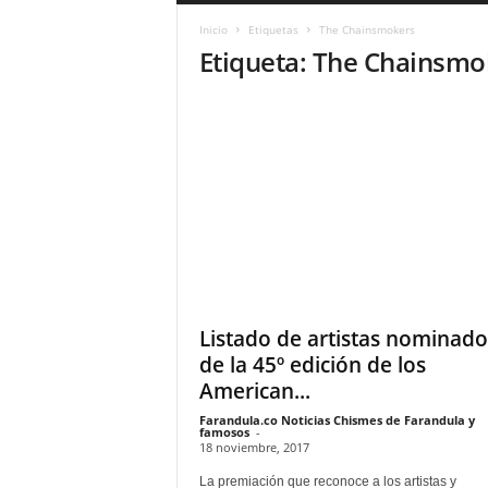
a
Inicio
Etiquetas
The Chainsmokers
r
Etiqueta: The Chainsmo
a
n
d
u
l
a
.
C
O
N
o
t
i
Listado de artistas nominado
c
de la 45º edición de los
i
American...
a
s
Farandula.co Noticias Chismes de Farandula y
famosos
-
d
18 noviembre, 2017
e
La premiación que reconoce a los artistas y