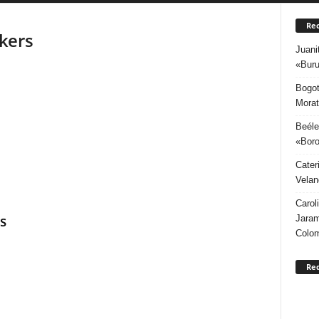
Rec
kers
Juani
«Buru
Bogot
Morat
Beéle
«Boro
Cater
Velan
Carol
s
Jaram
Colo
Re