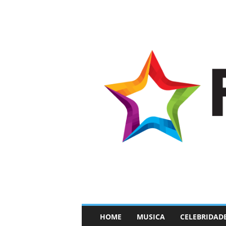
–
HOME
MUSICA
CELEBRIDAD
F