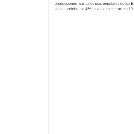
F
producciones musicales más populares de los E
a
Unidos celebra su 45º aniversario el próximo 19 d
m
o
s
o
s