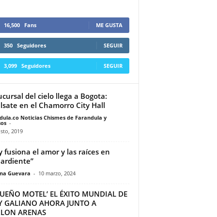
16,500
Fans
ME GUSTA
350
Seguidores
SEGUIR
3,099
Seguidores
SEGUIR
ucursal del cielo llega a Bogota:
lsate en el Chamorro City Hall
dula.co Noticias Chismes de Farandula y
os
-
sto, 2019
y fusiona el amor y las raíces en
ardiente”
ina Guevara
-
10 marzo, 2024
QUEÑO MOTEL’ EL ÉXITO MUNDIAL DE
Y GALIANO AHORA JUNTO A
LON ARENAS