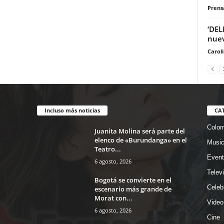
Prensa
‘DEL
nuev
Carol
Incluso más noticias
CA
Colom
Juanita Molina será parte del
elenco de «Burundanga» en el
Musi
Teatro...
Event
6 agosto, 2026
Telev
Bogotá se convierte en el
Celeb
escenario más grande de
Morat con...
Video
6 agosto, 2026
Cine