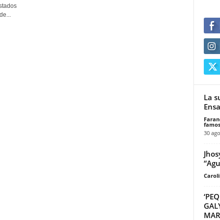
stados
e...
La s
Ensa
Faran
famos
30 ago
Jhos
“Agu
Carol
‘PE
GAL
MAR