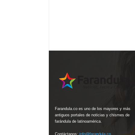
Farandula.co es uno de los mayores y más
antiguos portales de noticias y chismes de
farándula de latinoamérica.
Contáctanos:
info@farandula.co