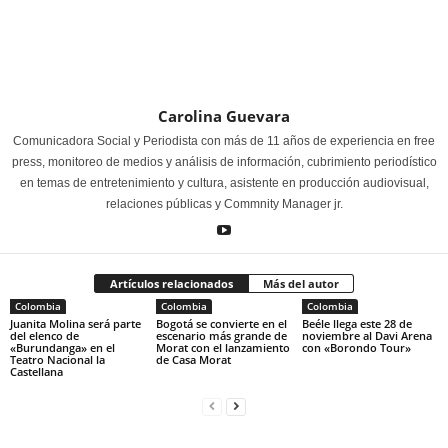
Carolina Guevara
Comunicadora Social y Periodista con más de 11 años de experiencia en free
press, monitoreo de medios y análisis de información, cubrimiento periodístico
en temas de entretenimiento y cultura, asistente en producción audiovisual,
relaciones públicas y Commnity Manager jr.
Artículos relacionados
Más del autor
Colombia
Colombia
Colombia
Juanita Molina será parte
Bogotá se convierte en el
Beéle llega este 28 de
del elenco de
escenario más grande de
noviembre al Davi Arena
«Burundanga» en el
Morat con el lanzamiento
con «Borondo Tour»
Teatro Nacional la
de Casa Morat
Castellana