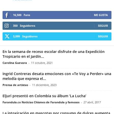
16,500
Fans
ME GUSTA
350
Seguidores
SEGUIR
3,099
Seguidores
SEGUIR
En la semana de receso escolar disfrute de una Expedición
Tropicario en el Jardín...
Carolina Guevara
-
11 octubre, 2021
Ingrid Contreras desata emociones con «Te Voy a Perder» una
melodía que expresa el...
Prensa de artistas
-
11 diciembre, 2023
Eljuri presentó en Colombia su álbum ‘La Lucha’
Farandula.co Noticias Chismes de Farandula y famosos
-
27 abril, 2017
La intoxicación en mascotas por consumo de dulces aumenta