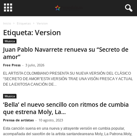
Inicio
Etiquetas
Version
Etiqueta: Version
Musica
Juan Pablo Navarrete renueva su “Secreto de
amor”
Free Press
-
3 julio, 2026
EL ARTISTA COLOMBIANO PRESENTA SU NUEVA VERSIÓN DEL CLÁSICO
“SECRETO DE AMOR”ESTA VERSIÓN TRAE UNA VISÓN FRESCA Y ACTUAL
DE LA EXITOSA CANCIÓN DE...
Musica
‘Bella’ el nuevo sencillo con ritmos de cumbia
que estrena Moly, La...
Prensa de artistas
-
10 agosto, 2023
Esta canción suena en una nueva y atrayente versión en cumbia popular,
acompañada del saxofón de la artista santandeareana Moly, La Patrona.Moly,