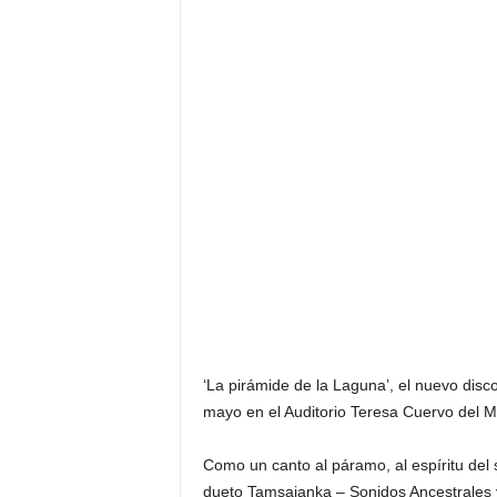
F
a
m
o
s
o
s
‘La pirámide de la Laguna’, el nuevo dis
mayo en el Auditorio Teresa Cuervo del 
Como un canto al páramo, al espíritu del si
dueto Tamsaianka – Sonidos Ancestrale