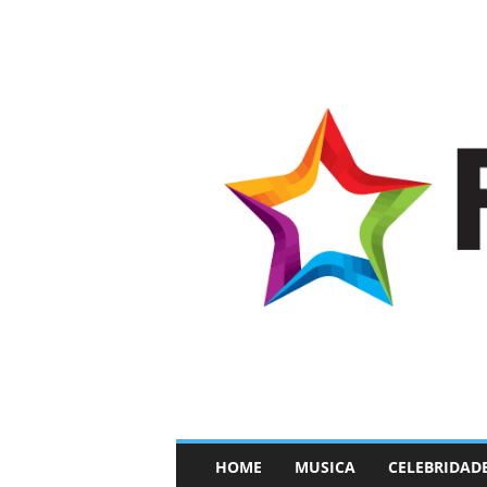
–
HOME
MUSICA
CELEBRIDAD
F