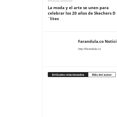
Artículo anterior
La moda y el arte se unen para
celebrar los 20 años de Skechers D
´lites
Farandula.co Notic
http://farandula.co
Artículos relacionados
Más del autor