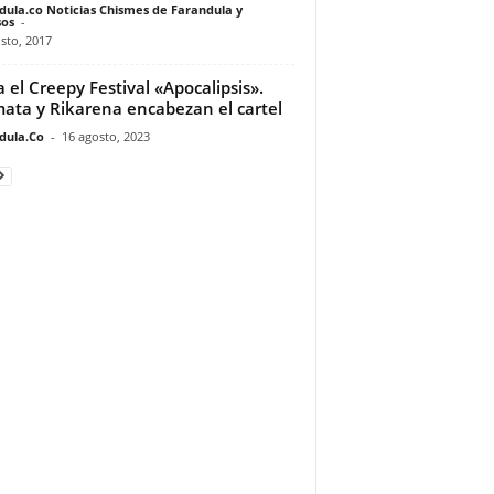
dula.co Noticias Chismes de Farandula y
os
-
sto, 2017
a el Creepy Festival «Apocalipsis».
ata y Rikarena encabezan el cartel
dula.Co
-
16 agosto, 2023