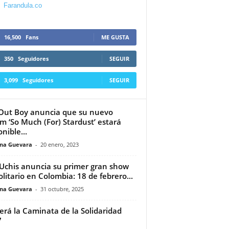
Farandula.co
16,500
Fans
ME GUSTA
350
Seguidores
SEGUIR
3,099
Seguidores
SEGUIR
 Out Boy anuncia que su nuevo
m ‘So Much (For) Stardust’ estará
nible...
ina Guevara
-
20 enero, 2023
 Uchis anuncia su primer gran show
olitario en Colombia: 18 de febrero...
ina Guevara
-
31 octubre, 2025
será la Caminata de la Solidaridad
7