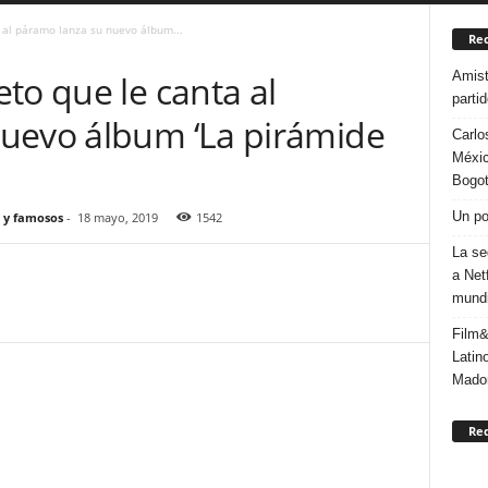
 al páramo lanza su nuevo álbum...
Rec
Amist
to que le canta al
parti
uevo álbum ‘La pirámide
Carlo
Méxic
Bogo
Un po
 y famosos
-
18 mayo, 2019
1542
La se
a Net
mundi
Film&
Latin
Mado
Re