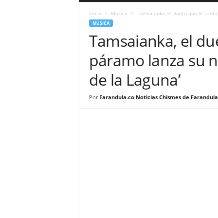
a
Inicio
Musica
Tamsaianka, el dueto que le canta
r
MUSICA
a
Tamsaianka, el due
n
d
páramo lanza su n
u
l
de la Laguna’
a
.
C
Por
Farandula.co Noticias Chismes de Farandula
O
N
o
t
i
c
i
a
s
d
e