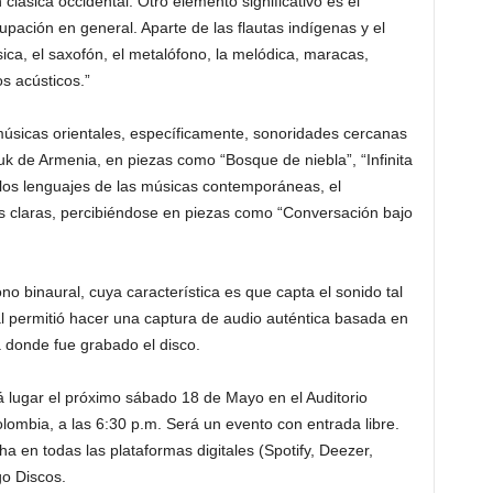
clásica occidental. Otro elemento significativo es el
upación en general. Aparte de las flautas indígenas y el
ásica, el saxofón, el metalófono, la melódica, maracas,
s acústicos.”
 músicas orientales, específicamente, sonoridades cercanas
uk de Armenia, en piezas como “Bosque de niebla”, “Infinita
a los lenguajes de las músicas contemporáneas, el
s claras, percibiéndose en piezas como “Conversación bajo
o binaural, cuya característica es que capta el sonido tal
l permitió hacer una captura de audio auténtica basada en
a donde fue grabado el disco.
á lugar el próximo sábado 18 de Mayo en el Auditorio
mbia, a las 6:30 p.m. Será un evento con entrada libre.
ha en todas las plataformas digitales (Spotify, Deezer,
o Discos.