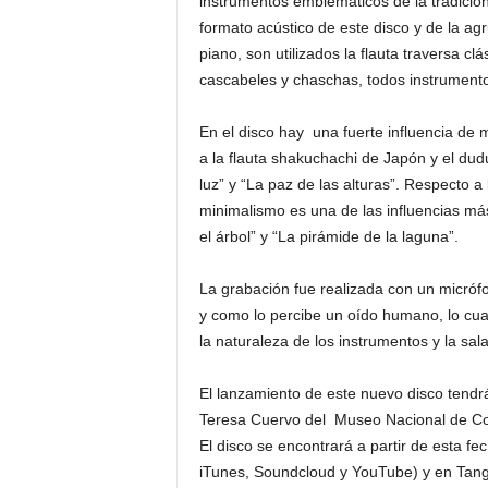
instrumentos emblemáticos de la tradición 
formato acústico de este disco y de la agr
piano, son utilizados la flauta traversa cl
cascabeles y chaschas, todos instrumento
En el disco hay una fuerte influencia de
a la flauta shakuchachi de Japón y el dud
luz” y “La paz de las alturas”. Respecto 
minimalismo es una de las influencias má
el árbol” y “La pirámide de la laguna”.
La grabación fue realizada con un micrófon
y como lo percibe un oído humano, lo cua
la naturaleza de los instrumentos y la sal
El lanzamiento de este nuevo disco tendr
Teresa Cuervo del Museo Nacional de Colo
El disco se encontrará a partir de esta fec
iTunes, Soundcloud y YouTube) y en Tang