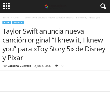
Inicio
Cine
Taylor Swift anuncia nueva canción original “I knew it, I knew you”...
CINE
MUSICA
Taylor Swift anuncia nueva
canción original “I knew it, I knew
you” para «Toy Story 5» de Disney
y Pixar
Por
Carolina Guevara
-
2 junio, 2026
147