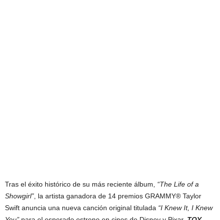
Tras el éxito histórico de su más reciente álbum,
“The Life of a
Showgirl”
, la artista ganadora de 14 premios GRAMMY® Taylor
Swift anuncia una nueva canción original titulada
“I Knew It, I Knew
You”
para el esperado estreno en cines de Disney y Pixar,
TOY