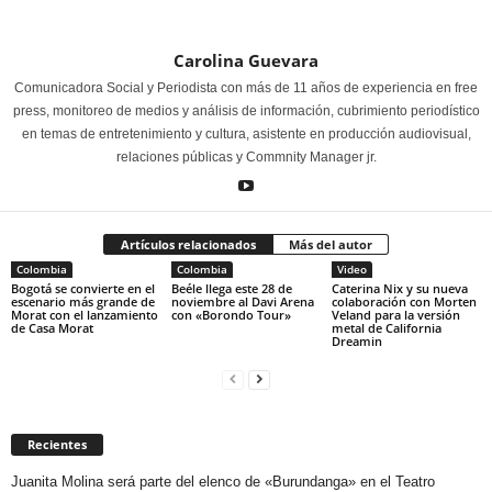
Carolina Guevara
Comunicadora Social y Periodista con más de 11 años de experiencia en free
press, monitoreo de medios y análisis de información, cubrimiento periodístico
en temas de entretenimiento y cultura, asistente en producción audiovisual,
relaciones públicas y Commnity Manager jr.
Artículos relacionados
Más del autor
Colombia
Colombia
Video
Bogotá se convierte en el
Beéle llega este 28 de
Caterina Nix y su nueva
escenario más grande de
noviembre al Davi Arena
colaboración con Morten
Morat con el lanzamiento
con «Borondo Tour»
Veland para la versión
de Casa Morat
metal de California
Dreamin
Recientes
Juanita Molina será parte del elenco de «Burundanga» en el Teatro