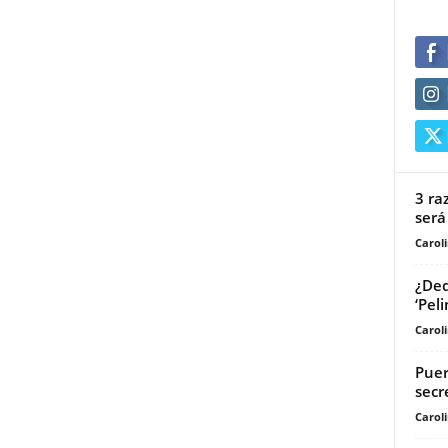
3 ra
será
Carol
¿Ded
‘Pel
Carol
Puer
secr
Carol