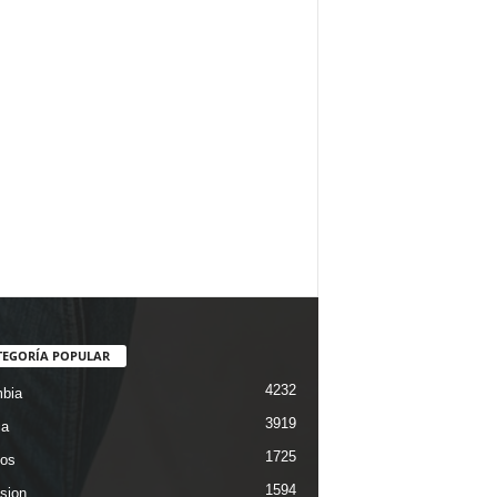
TEGORÍA POPULAR
4232
bia
3919
ca
1725
os
1594
ision