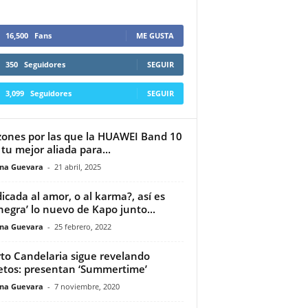
16,500
Fans
ME GUSTA
350
Seguidores
SEGUIR
3,099
Seguidores
SEGUIR
zones por las que la HUAWEI Band 10
 tu mejor aliada para...
ina Guevara
-
21 abril, 2025
icada al amor, o al karma?, así es
inegra’ lo nuevo de Kapo junto...
ina Guevara
-
25 febrero, 2022
to Candelaria sigue revelando
etos: presentan ‘Summertime’
ina Guevara
-
7 noviembre, 2020