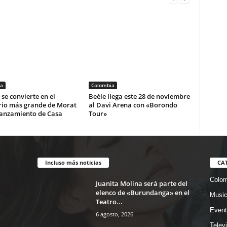
a
Colombia
se convierte en el
Beéle llega este 28 de noviembre
rio más grande de Morat
al Davi Arena con «Borondo
lanzamiento de Casa
Tour»
Incluso más noticias
CA
Colom
Juanita Molina será parte del
elenco de «Burundanga» en el
Musi
Teatro...
Event
6 agosto, 2026
Telev