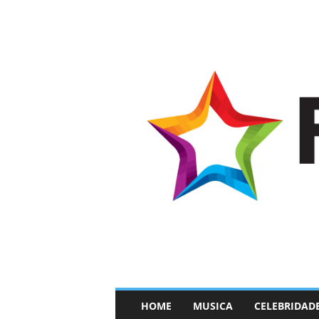
–
HOME
MUSICA
CELEBRIDAD
F