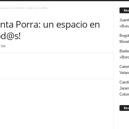
n espacio en donde cabemos tod@s!
Rec
Juani
nta Porra: un espacio en
«Buru
od@s!
Bogot
Morat
1166
Beéle
«Boro
Cater
Velan
Carol
Jaram
Colo
Re