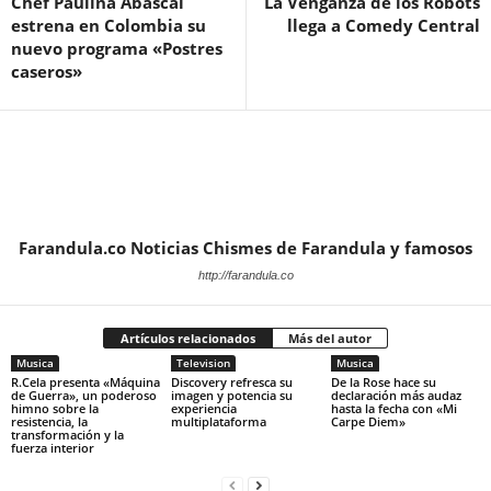
Chef Paulina Abascal
La Venganza de los Robots
estrena en Colombia su
llega a Comedy Central
nuevo programa «Postres
caseros»
Farandula.co Noticias Chismes de Farandula y famosos
http://farandula.co
Artículos relacionados
Más del autor
Musica
Television
Musica
R.Cela presenta «Máquina
Discovery refresca su
De la Rose hace su
de Guerra», un poderoso
imagen y potencia su
declaración más audaz
himno sobre la
experiencia
hasta la fecha con «Mi
resistencia, la
multiplataforma
Carpe Diem»
transformación y la
fuerza interior