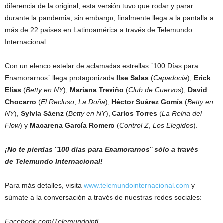
diferencia de la original, esta versión tuvo que rodar y parar
durante la pandemia, sin embargo, finalmente llega a la pantalla a
más de 22 países en Latinoamérica a través de Telemundo
Internacional.
Con un elenco estelar de aclamadas estrellas ¨100 Días para
Enamorarnos¨ llega protagonizada
Ilse Salas
(
Capadocia
),
Erick
Elías
(
Betty en NY
),
Mariana Treviño
(
Club de Cuervos
),
David
Chocarro
(
El Recluso
,
La Doña
),
Héctor Suárez Gomís
(
Betty en
NY
),
Sylvia Sáenz
(
Betty en NY
),
Carlos Torres
(
La Reina del
Flow
) y
Macarena García Romero
(
Control Z
,
Los Elegidos
).
¡No te pierdas
¨100 días para Enamorarnos¨ sólo a través
de
Telemundo Internacional!
Para más detalles, visita
www.telemundointernacional.com
y
súmate a la conversación a través de nuestras redes sociales:
Facebook.com/Telemundointl