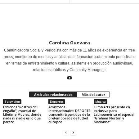
Carolina Guevara
Comunicadora Social y Periodista con más de 11 años de experiencia en free
press, monitoreo de medios y análisis de información, cubrimiento periodístico
en temas de entretenimiento y cultura, asistente en producción audiovisual,
relaciones públicas y Commnity Manager jr.
Artículos relacionados
Más del autor
Television
Deportes
Musica
Estrenos “Rostros del
Amistosos
Film&Arts presenta en
engaño”, especial de
internacionales: DSPORTS
exclusiva para
Lifetime Movies, donde
transmitirá partidos de la
Latinoamérica el especial
nada ni nadie es lo que
pretemporada de fútbol
“Graham Norton y
parece
europeo
Madonna”