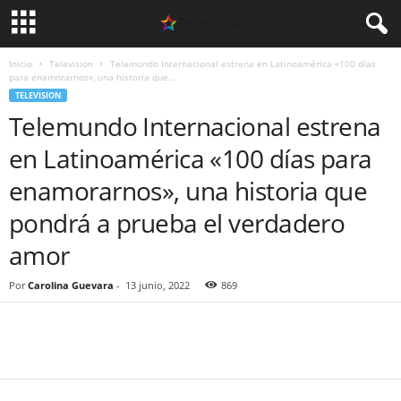
Inicio
Television
Telemundo Internacional estrena en Latinoamérica «100 días
para enamorarnos», una historia que...
TELEVISION
Telemundo Internacional estrena
en Latinoamérica «100 días para
enamorarnos», una historia que
pondrá a prueba el verdadero
amor
Por
Carolina Guevara
-
13 junio, 2022
869