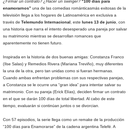
¿Firmar un contrato? ¿Hacer un swinger?
“100 días para
enamorarnos”
una de las comedias románticasmás exitosas de la
televisión llega a los hogares de Latinoamérica en exclusiva a
través de
Telemundo Internacional
, este
lunes 13 de junio
, con
una historia que narra el intento desesperado una pareja por salvar
su matrimonio mientras se desarrollan romances que
aparentemente no tienen futuro.
Inspirada en la historia de dos buenas amigas: Constanza Franco
(Ilse Salas) y Remedios Rivera (Mariana Treviño), muy diferentes
la una de la otra, pero tan unidas como si fueran hermanas.
Cuando ambas enfrentan problemas con sus respectivas parejas,
a Constanza se le ocurre una “gran idea” para intentar salvar su
matrimonio. Con su pareja (Erick Elías), deciden firmar un contrato
en el que se darán 100 días de total libertad. Al cabo de este
tiempo, evaluarán si continúan juntos o se divorcian.
Con 57 episodios, la serie llega como un remake de la producción
“100 días para Enamorarse” de la cadena argentina Telefé. A