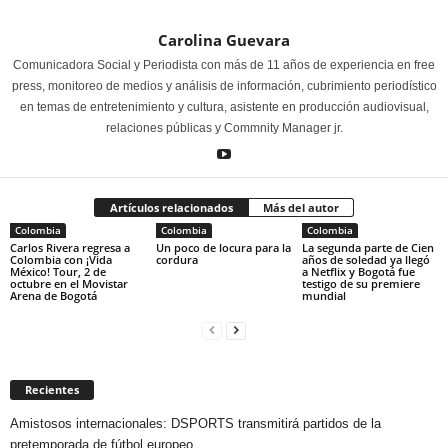
Carolina Guevara
Comunicadora Social y Periodista con más de 11 años de experiencia en free
press, monitoreo de medios y análisis de información, cubrimiento periodístico
en temas de entretenimiento y cultura, asistente en producción audiovisual,
relaciones públicas y Commnity Manager jr.
Artículos relacionados
Más del autor
Colombia
Colombia
Colombia
Carlos Rivera regresa a
Un poco de locura para la
La segunda parte de Cien
Colombia con ¡Vida
cordura
años de soledad ya llegó
México! Tour, 2 de
a Netflix y Bogotá fue
octubre en el Movistar
testigo de su premiere
Arena de Bogotá
mundial
Recientes
Amistosos internacionales: DSPORTS transmitirá partidos de la
pretemporada de fútbol europeo