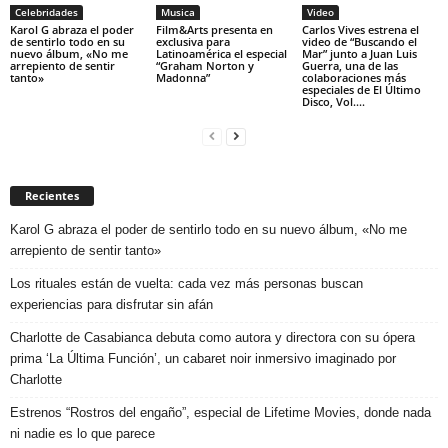
Celebridades
Musica
Video
Karol G abraza el poder
Film&Arts presenta en
Carlos Vives estrena el
de sentirlo todo en su
exclusiva para
video de “Buscando el
nuevo álbum, «No me
Latinoamérica el especial
Mar” junto a Juan Luis
arrepiento de sentir
“Graham Norton y
Guerra, una de las
tanto»
Madonna”
colaboraciones más
especiales de El Último
Disco, Vol....
Recientes
Karol G abraza el poder de sentirlo todo en su nuevo álbum, «No me
arrepiento de sentir tanto»
Los rituales están de vuelta: cada vez más personas buscan
experiencias para disfrutar sin afán
Charlotte de Casabianca debuta como autora y directora con su ópera
prima ‘La Última Función’, un cabaret noir inmersivo imaginado por
Charlotte
Estrenos “Rostros del engaño”, especial de Lifetime Movies, donde nada
ni nadie es lo que parece