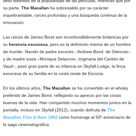
sello distintivo de la popularidad de las películas, mientras que por
su parte,
The Macallan
ha sobresalido por su carácter
inquebrantable, raíces profundas y una búsqueda continua de la
innovación.
Las raíces de James Bond son inconfundiblemente británicas por
su
herencia escocesa
, pero es la definición misma de un hombre
de mundo. Nacido de padre escocés –Andrew Bond, de Glencoe–,
y de madre suiza –Monique Delacroix, originaria del Cantón de
Vaud–, pasó gran parte de su infancia en Skyfall Lodge, la finca
escocesa de su familia en la costa oeste de Escocia.
En los últimos años,
The Macallan
se ha convertido en el whisky
preferido de James Bond, reflejando su aprecio por las cosas
buenas de la vida. Han compartido muchos momentos juntos en la
pantalla, incluso en
Skyfall
(2012), cuando disfruta de
The
Macallan Fine & Rare 1962
como homenaje al 50º aniversario de
la saga cinematográfica.