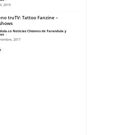
il, 2019
eno truTV: Tattoo Fanzine –
shows
dula.co Noticias Chismes de Farandula y
os
-
viembre, 2017