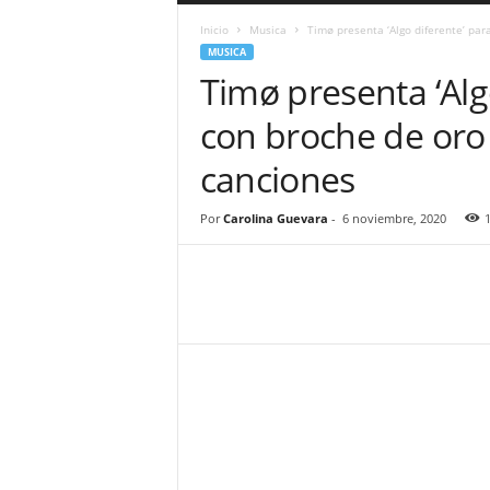
a
Inicio
Musica
Timø presenta ‘Algo diferente’ para
r
MUSICA
a
Timø presenta ‘Alg
n
d
con broche de oro
u
l
canciones
a
.
C
Por
Carolina Guevara
-
6 noviembre, 2020
O
N
o
t
i
c
i
a
s
d
e