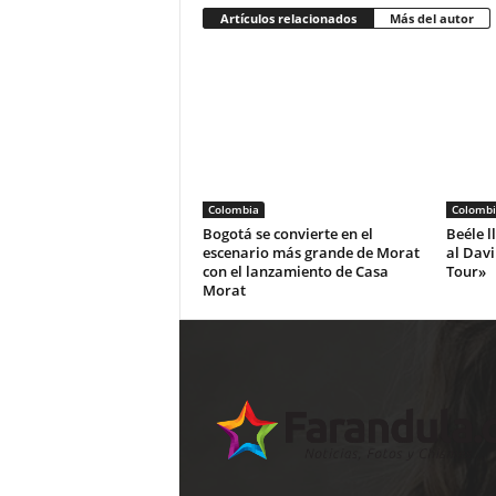
Artículos relacionados
Más del autor
Colombia
Colombi
Bogotá se convierte en el
Beéle l
escenario más grande de Morat
al Dav
con el lanzamiento de Casa
Tour»
Morat