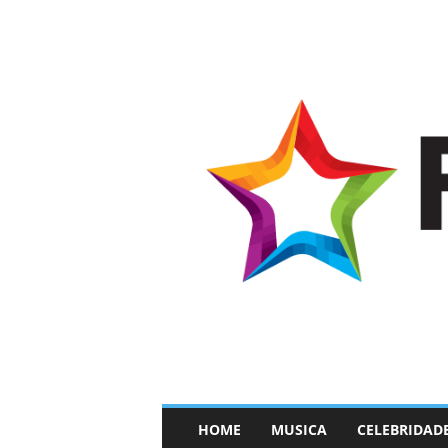
–
HOME
MUSICA
CELEBRIDAD
F