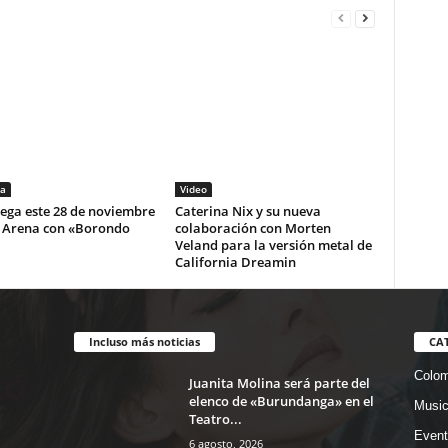
a
Video
lega este 28 de noviembre
Caterina Nix y su nueva
i Arena con «Borondo
colaboración con Morten
Veland para la versión metal de
California Dreamin
Incluso más noticias
CA
Colom
Juanita Molina será parte del
elenco de «Burundanga» en el
Musi
Teatro...
Event
6 agosto, 2026