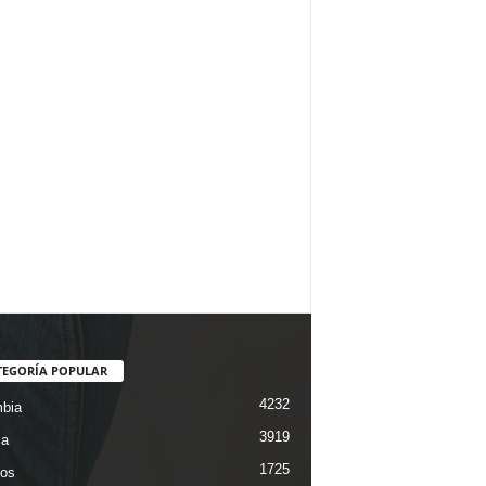
TEGORÍA POPULAR
4232
bia
3919
ca
1725
os