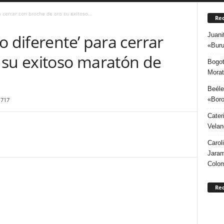
 cerrar con broche de oro su exitoso...
Rec
Juani
o diferente’ para cerrar
«Buru
 su exitoso maratón de
Bogot
Morat
Beéle
«Boro
1717
Cater
Velan
Carol
Jaram
Colo
Re