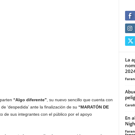
La a
nomi
202
Faran
Abue
peli
parten
“Algo diferente”
, su nuevo sencillo que cuenta con
Carol
 de ‘despedida’ ante la finalización de su
“MARATÓN DE
o de sus integrantes con el público por el apoyo
En a
Nigh
Faran
famos