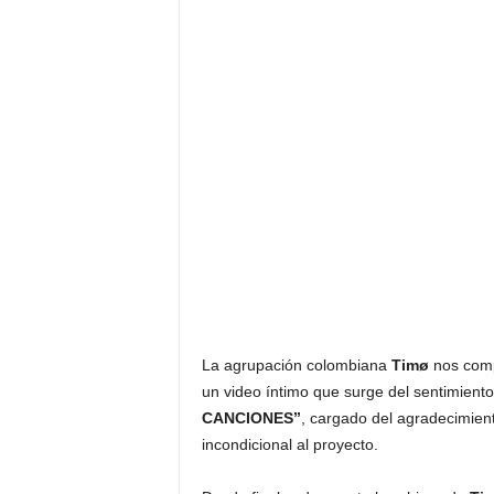
F
a
m
o
s
o
s
La agrupación colombiana
Timø
nos com
un video íntimo que surge del sentimiento
CANCIONES”
, cargado del agradecimient
incondicional al proyecto.