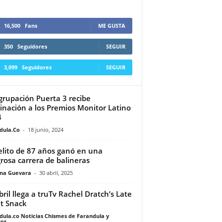
16,500
Fans
ME GUSTA
350
Seguidores
SEGUIR
3,099
Seguidores
SEGUIR
grupación Puerta 3 recibe
nación a los Premios Monitor Latino
4
dula.Co
-
18 junio, 2024
lito de 87 años ganó en una
grosa carrera de balineras
ina Guevara
-
30 abril, 2025
bril llega a truTv Rachel Dratch’s Late
t Snack
dula.co Noticias Chismes de Farandula y
os
-