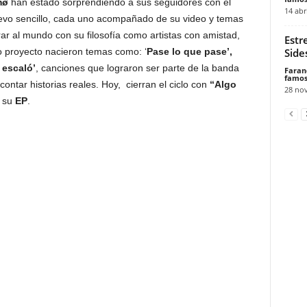
mø
han estado sorprendiendo a sus seguidores con el
14 abr
vo sencillo, cada uno acompañado de su video y temas
ar al mundo con su filosofía como artistas con amistad,
Estr
Side
o proyecto nacieron temas como: ‘
Pase lo que pase’,
 escaló’
, canciones que lograron ser parte de la banda
Faran
famos
contar historias reales. Hoy, cierran el ciclo con
“Algo
28 no
a su
EP
.