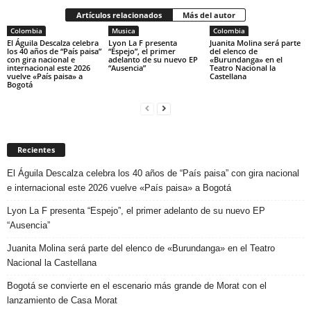
Artículos relacionados
Más del autor
Colombia
Musica
Colombia
El Águila Descalza celebra
Lyon La F presenta
Juanita Molina será parte
los 40 años de “País paisa”
“Espejo”, el primer
del elenco de
con gira nacional e
adelanto de su nuevo EP
«Burundanga» en el
internacional este 2026
“Ausencia”
Teatro Nacional la
vuelve «País paisa» a
Castellana
Bogotá
Recientes
El Águila Descalza celebra los 40 años de “País paisa” con gira nacional
e internacional este 2026 vuelve «País paisa» a Bogotá
Lyon La F presenta “Espejo”, el primer adelanto de su nuevo EP
“Ausencia”
Juanita Molina será parte del elenco de «Burundanga» en el Teatro
Nacional la Castellana
Bogotá se convierte en el escenario más grande de Morat con el
lanzamiento de Casa Morat