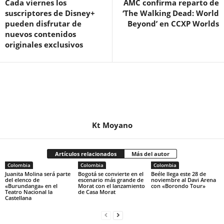
Cada viernes los
AMC confirma reparto de
suscriptores de Disney+
‘The Walking Dead: World
pueden disfrutar de
Beyond’ en CCXP Worlds
nuevos contenidos
originales exclusivos
Kt Moyano
Artículos relacionados
Más del autor
Colombia
Colombia
Colombia
Juanita Molina será parte
Bogotá se convierte en el
Beéle llega este 28 de
del elenco de
escenario más grande de
noviembre al Davi Arena
«Burundanga» en el
Morat con el lanzamiento
con «Borondo Tour»
Teatro Nacional la
de Casa Morat
Castellana