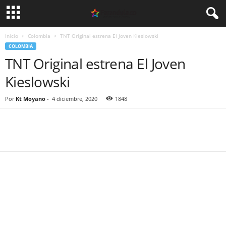
Inicio
Colombia
TNT Original estrena El Joven Kieslowski
COLOMBIA
TNT Original estrena El Joven
Kieslowski
Por
Kt Moyano
-
4 diciembre, 2020
1848