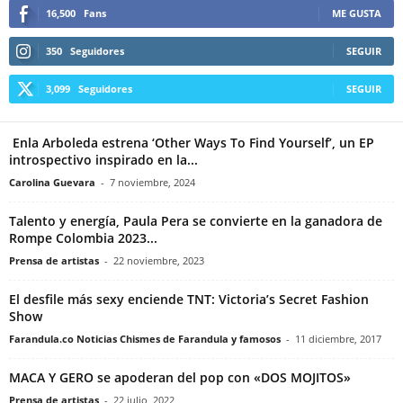
16,500
Fans
ME GUSTA
350
Seguidores
SEGUIR
3,099
Seguidores
SEGUIR
Enla Arboleda estrena ‘Other Ways To Find Yourself’, un EP
introspectivo inspirado en la...
Carolina Guevara
-
7 noviembre, 2024
Talento y energía, Paula Pera se convierte en la ganadora de
Rompe Colombia 2023...
Prensa de artistas
-
22 noviembre, 2023
El desfile más sexy enciende TNT: Victoria’s Secret Fashion
Show
Farandula.co Noticias Chismes de Farandula y famosos
-
11 diciembre, 2017
MACA Y GERO se apoderan del pop con «DOS MOJITOS»
Prensa de artistas
-
22 julio, 2022