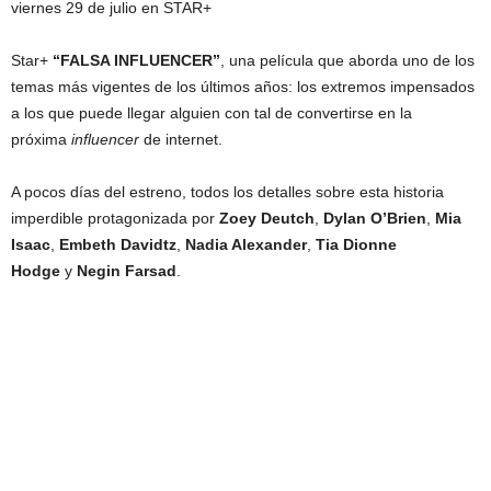
viernes 29 de julio en STAR+
Star+
“
FALSA INFLUENCER
”
, una película que aborda uno de los
temas más vigentes de los últimos años: los extremos impensados
a los que puede llegar alguien con tal de convertirse en la
próxima
influencer
de internet.
A pocos días del estreno, todos los detalles sobre esta historia
imperdible protagonizada por
Zoey Deutch
,
Dylan O’Brien
,
Mia
Isaac
,
Embeth Davidtz
,
Nadia Alexander
,
Tia Dionne
Hodge
y
Negin Farsad
.