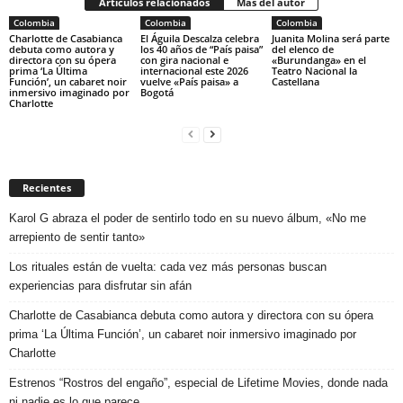
Artículos relacionados
Más del autor
Colombia
Colombia
Colombia
Charlotte de Casabianca
El Águila Descalza celebra
Juanita Molina será parte
debuta como autora y
los 40 años de “País paisa”
del elenco de
directora con su ópera
con gira nacional e
«Burundanga» en el
prima ‘La Última
internacional este 2026
Teatro Nacional la
Función’, un cabaret noir
vuelve «País paisa» a
Castellana
inmersivo imaginado por
Bogotá
Charlotte
Recientes
Karol G abraza el poder de sentirlo todo en su nuevo álbum, «No me
arrepiento de sentir tanto»
Los rituales están de vuelta: cada vez más personas buscan
experiencias para disfrutar sin afán
Charlotte de Casabianca debuta como autora y directora con su ópera
prima ‘La Última Función’, un cabaret noir inmersivo imaginado por
Charlotte
Estrenos “Rostros del engaño”, especial de Lifetime Movies, donde nada
ni nadie es lo que parece