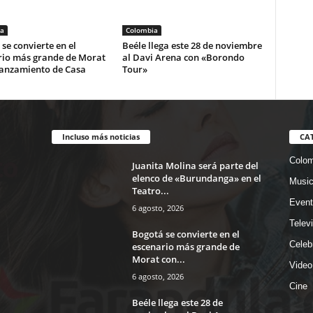
a
Colombia
se convierte en el
Beéle llega este 28 de noviembre
rio más grande de Morat
al Davi Arena con «Borondo
lanzamiento de Casa
Tour»
Incluso más noticias
CA
Colom
Juanita Molina será parte del
elenco de «Burundanga» en el
Musi
Teatro...
Event
6 agosto, 2026
Telev
Bogotá se convierte en el
Celeb
escenario más grande de
Morat con...
Video
6 agosto, 2026
Cine
Beéle llega este 28 de