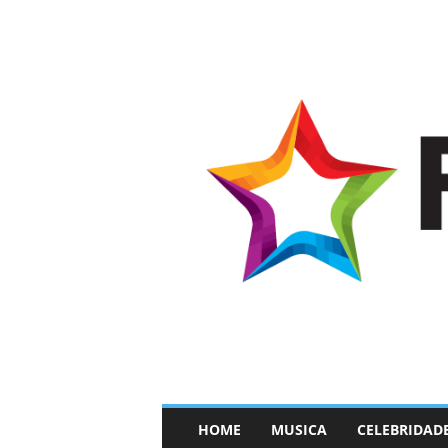
–
HOME
MUSICA
CELEBRIDAD
F