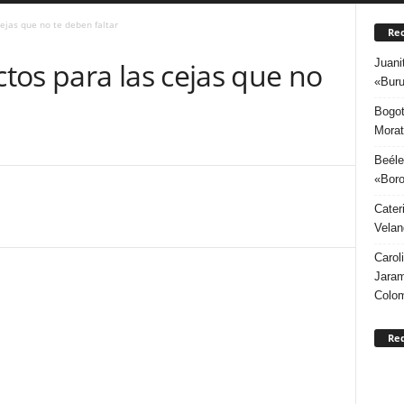
ejas que no te deben faltar
Rec
Juani
tos para las cejas que no
«Buru
Bogot
Morat
Beéle
«Boro
Cater
Velan
Carol
Jaram
Colo
Re