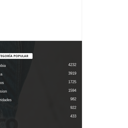
TEGORÍA POPULAR
4232
bia
3919
ca
1725
os
1594
ision
982
ridades
922
433