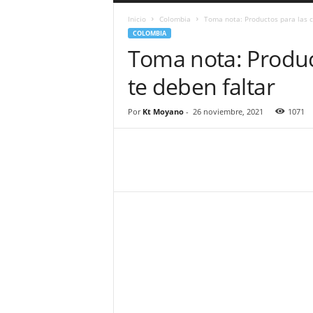
a
Inicio
Colombia
Toma nota: Productos para las c
r
COLOMBIA
a
Toma nota: Produc
n
d
te deben faltar
u
l
a
Por
Kt Moyano
-
26 noviembre, 2021
1071
.
C
O
N
o
t
i
c
i
a
s
d
e