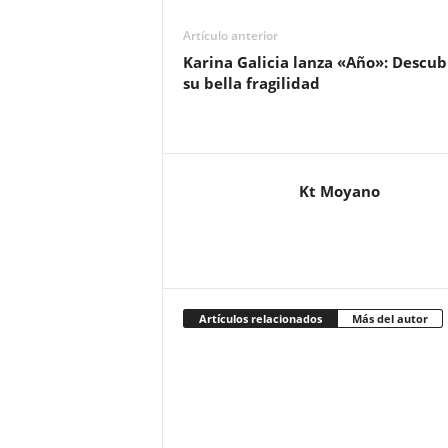
Artículo anterior
Karina Galicia lanza «Año»: Descub
su bella fragilidad
Kt Moyano
Artículos relacionados
Más del autor