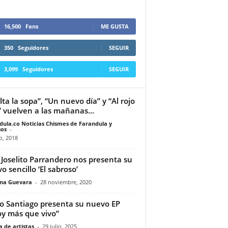
16,500
Fans
ME GUSTA
350
Seguidores
SEGUIR
3,099
Seguidores
SEGUIR
lta la sopa”, “Un nuevo día” y “Al rojo
” vuelven a las mañanas...
dula.co Noticias Chismes de Farandula y
os
-
io, 2018
 Joselito Parrandero nos presenta su
o sencillo ‘El sabroso’
ina Guevara
-
28 noviembre, 2020
o Santiago presenta su nuevo EP
oy más que vivo”
 de artistas
-
29 julio, 2025