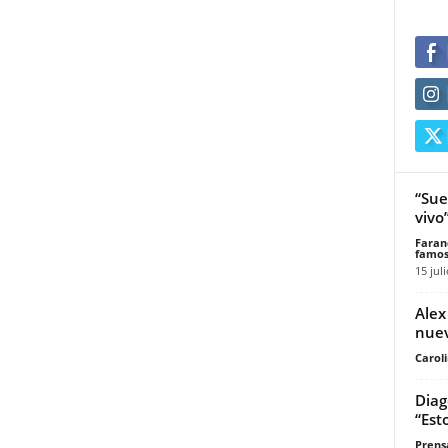
“Sue
vivo
Faran
famos
15 jul
Alex
nuev
Carol
Diag
“Est
Prensa