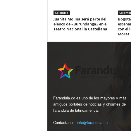
Colombia
Colombi
Juanita Molina será parte del
Bogotá 
elenco de «Burundanga» en el
escena
Teatro Nacional la Castellana
con el 
Morat
Farandula.co es uno de los mayores y más
antiguos portales de noticias y chismes de
farándula de latinoamérica.
Contáctanos:
info@farandula.co