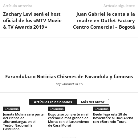
Artículo anterior
Artículo siguiente
Zachary Levi será el host
Juan Gabriel le canta a la
oficial de los «MTV Movie
madre en Outlet Factory
& TV Awards 2019»
Centro Comercial – Bogotá
Farandula.co Noticias Chismes de Farandula y famosos
http://farandula.co
Artículos relacionados
Más del autor
Colombia
Colombia
Colombia
Juanita Molina será parte
Bogotá se convierte en el
Beéle llega este 28 de
del elenco de
escenario más grande de
noviembre al Davi Arena
«Burundanga» en el
Morat con el lanzamiento
con «Borondo Tour»
Teatro Nacional la
de Casa Morat
Castellana