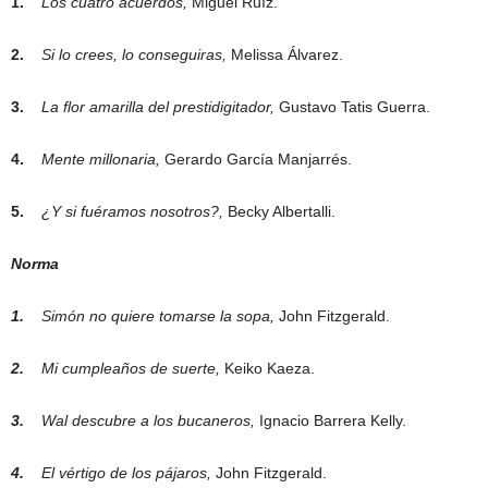
1.
Los cuatro acuerdos,
Miguel Ruíz.
2.
Si lo crees, lo conseguiras,
Melissa Álvarez.
3.
La flor amarilla del prestidigitador,
Gustavo Tatis Guerra.
4.
Mente millonaria,
Gerardo García Manjarrés.
5.
¿Y si fuéramos nosotros?,
Becky Albertalli.
Norma
1.
Simón no quiere tomarse la sopa,
John Fitzgerald.
2.
Mi cumpleaños de suerte,
Keiko Kaeza.
3.
Wal descubre a los bucaneros,
Ignacio Barrera Kelly.
4.
El vértigo de los pájaros,
John Fitzgerald.