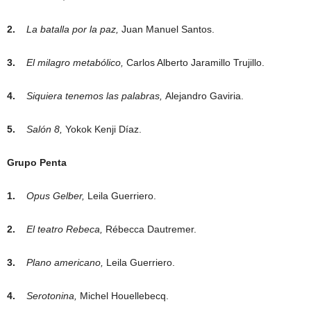
2.
La batalla por la paz,
Juan Manuel Santos.
3.
El milagro metabólico,
Carlos Alberto Jaramillo Trujillo.
4.
Siquiera tenemos las palabras,
Alejandro Gaviria.
5.
Salón 8,
Yokok Kenji Díaz.
Grupo Penta
1.
Opus Gelber,
Leila Guerriero.
2.
El teatro Rebeca,
Rébecca Dautremer.
3.
Plano americano,
Leila Guerriero.
4.
Serotonina,
Michel Houellebecq.