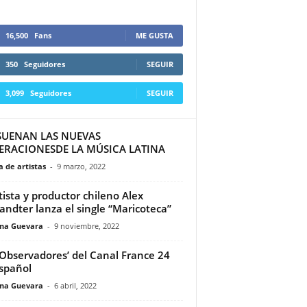
16,500
Fans
ME GUSTA
350
Seguidores
SEGUIR
3,099
Seguidores
SEGUIR
 SUENAN LAS NUEVAS
ERACIONESDE LA MÚSICA LATINA
 de artistas
-
9 marzo, 2022
rtista y productor chileno Alex
ndter lanza el single “Maricoteca”
ina Guevara
-
9 noviembre, 2022
 Observadores’ del Canal France 24
spañol
ina Guevara
-
6 abril, 2022