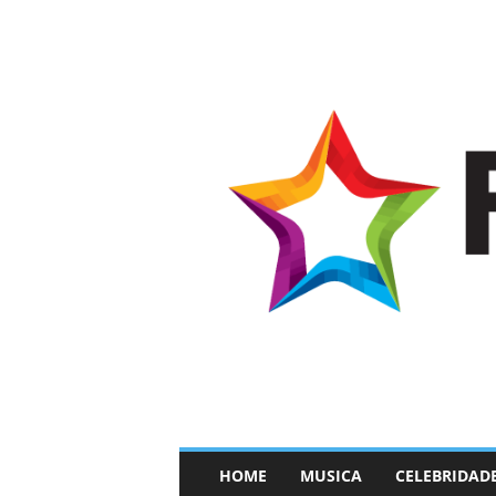
–
HOME
MUSICA
CELEBRIDAD
F