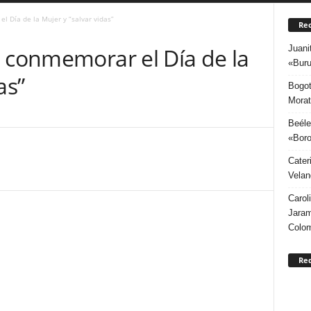
l Día de la Mujer y “salvar vidas”
Rec
Juani
a conmemorar el Día de la
«Buru
as”
Bogot
Morat
Beéle
«Boro
Cater
Velan
Carol
Jaram
Colo
Re