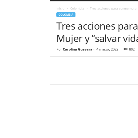
a
Inicio
Colombia
Tres acciones para conmemorar e
r
COLOMBIA
a
Tres acciones par
n
d
Mujer y “salvar vid
u
l
a
Por
Carolina Guevara
-
4 marzo, 2022
802
.
C
O
N
o
t
i
c
i
a
s
d
e