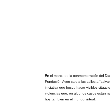
F
a
m
o
s
o
s
En el marco de la conmemoración del Día 
Fundación Avon sale a las calles a “sa
iniciativa que busca hacer visibles situac
violencias que, en algunos casos están na
hoy también en el mundo virtual.