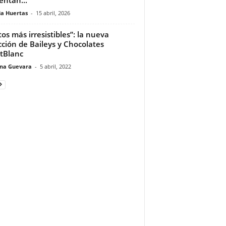
ia Huertas
-
15 abril, 2026
tos más irresistibles”: la nueva
cción de Baileys y Chocolates
tBlanc
ina Guevara
-
5 abril, 2022