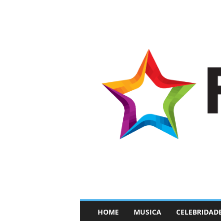
–
HOME
MUSICA
CELEBRIDAD
F