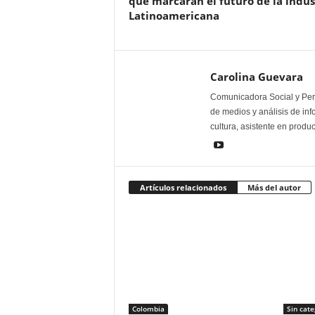
que marcarán el futuro de la indus
Latinoamericana
Carolina Guevara
Comunicadora Social y Peri
de medios y análisis de inf
cultura, asistente en produ
Artículos relacionados
Más del autor
Colombia
Sin cate