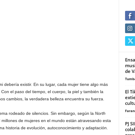
Ensa
musi
de V
Tumb
ni debería existir. En su lugar, cada mujer tiene algo más
El T
Con el paso del tiempo, el cuerpo, la piel y también la
exti
sos cambios, la verdadera belleza encuentra su fuerza.
cultu
Faran
ema rodeado de silencios. Sin embargo, según la
North
l millones de mujeres en el mundo están atravesando esta
PJ S
a historia de evolución, autoconocimiento y adaptación.
cola
pres