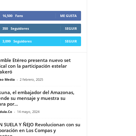
16,500
Fans
ME GUSTA
350
Seguidores
SEGUIR
3,099
Seguidores
SEGUIR
mble Etéreo presenta nuevo set
cal con la participación estelar
akeró
ao Media
-
2 febrero, 2025
ikuna, el embajador del Amazonas,
ende su mensaje y muestra su
ra por...
dula.Co
-
14 mayo, 2024
IN SUELA Y ÑEJO Revolucionan con su
boración en Los Compas y
entan...