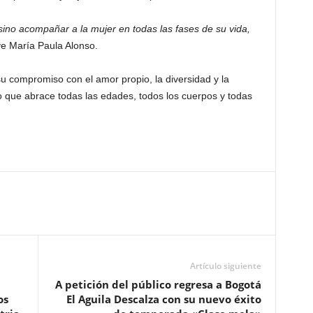
sino acompañar a la mujer en todas las fases de su vida,
ye María Paula Alonso.
u compromiso con el amor propio, la diversidad y la
o que abrace todas las edades, todos los cuerpos y todas
Artículo siguiente
A petición del público regresa a Bogotá
os
El Aguila Descalza con su nuevo éxito