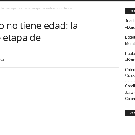
 la menopausia como etapa de redescubrimiento
Rec
Juani
no tiene edad: la
«Buru
 etapa de
Bogot
Morat
Beéle
«Boro
594
Cater
Velan
Carol
Jaram
Colo
Re