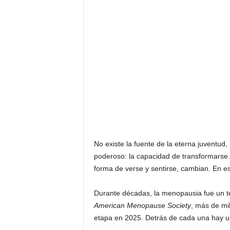
F
a
m
o
s
o
s
No existe la fuente de la eterna juventud, 
poderoso: la capacidad de transformarse. 
forma de verse y sentirse, cambian. En e
Durante décadas, la menopausia fue un t
American Menopause Society
, más de mi
etapa en 2025. Detrás de cada una hay un