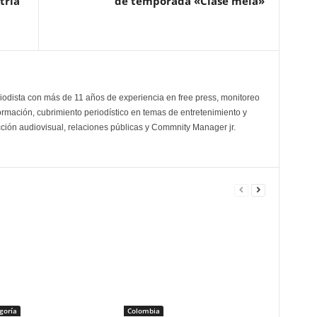
tria
de temporada «Clase mela»
odista con más de 11 años de experiencia en free press, monitoreo
ormación, cubrimiento periodístico en temas de entretenimiento y
cción audiovisual, relaciones públicas y Commnity Manager jr.
goría
Colombia