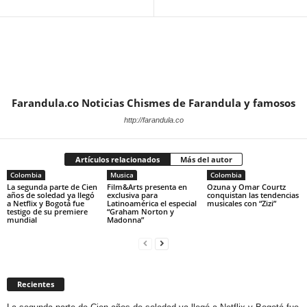
Farandula.co Noticias Chismes de Farandula y famosos
http://farandula.co
Artículos relacionados
Más del autor
Colombia
Musica
Colombia
La segunda parte de Cien
Film&Arts presenta en
Ozuna y Omar Courtz
años de soledad ya llegó
exclusiva para
conquistan las tendencias
a Netflix y Bogotá fue
Latinoamérica el especial
musicales con “Zizi”
testigo de su premiere
“Graham Norton y
mundial
Madonna”
Recientes