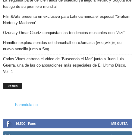
La segunda parte de Cien años de soledad ya llegó a Netflix y Bogotá fue
testigo de su premiere mundial
Film&Arts presenta en exclusiva para Latinoamérica el especial “Graham
Norton y Madonna”
Ozuna y Omar Courtz conquistan las tendencias musicales con “Zizi”
Hamilton explora sonidos del dancehall en «Jamaica (wiki,wiki)», su
nuevo sencillo junto a Sog
Carlos Vives estrena el video de “Buscando el Mar” junto a Juan Luis
Guerra, una de las colaboraciones más especiales de El Último Disco,
Vol. 1
Redes
Farandula.co
16,500
Fans
ME GUSTA