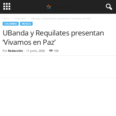
Inicio
Colombia
UBanda y Requilates presentan ‘Vivamos en Paz’
COLOMBIA
MUSICA
UBanda y Requilates presentan
‘Vivamos en Paz’
Por
Redacción
-
11 junio, 2026
106