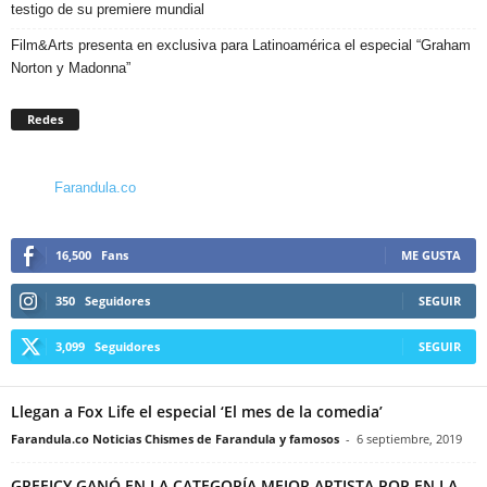
testigo de su premiere mundial
Film&Arts presenta en exclusiva para Latinoamérica el especial “Graham
Norton y Madonna”
Redes
Farandula.co
16,500
Fans
ME GUSTA
350
Seguidores
SEGUIR
3,099
Seguidores
SEGUIR
Llegan a Fox Life el especial ‘El mes de la comedia’
Farandula.co Noticias Chismes de Farandula y famosos
-
6 septiembre, 2019
GREEICY GANÓ EN LA CATEGORÍA MEJOR ARTISTA POP EN LA