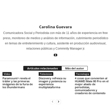
Carolina Guevara
Comunicadora Social y Periodista con más de 11 años de experiencia en free
press, monitoreo de medios y análisis de información, cubrimiento periodístico
en temas de entretenimiento y cultura, asistente en producción audiovisual,
relaciones públicas y Commnity Manager jr.
Artículos relacionados
Más del autor
Video
Television
Tecnologia
Paramount+ revela el
Discovery refresca su
4 cosas que convierten al
tráiler y las primeras
imagen y potencia su
HUAWEI Mate 80 Pro en el
imágenes de la furia de
experiencia
mejor aliado de
los thundermans
multiplataforma
periodistas,
comunicadores y
creadores de contenido