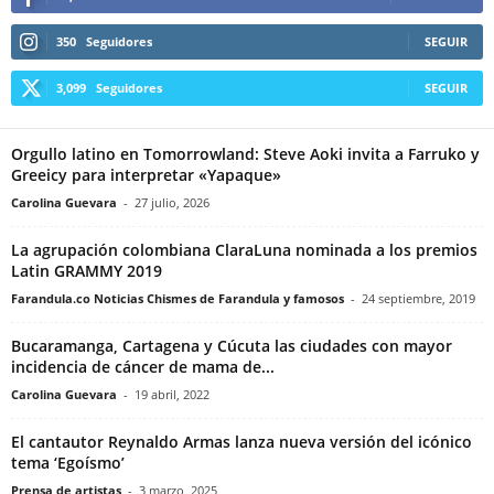
350
Seguidores
SEGUIR
3,099
Seguidores
SEGUIR
Orgullo latino en Tomorrowland: Steve Aoki invita a Farruko y
Greeicy para interpretar «Yapaque»
Carolina Guevara
-
27 julio, 2026
La agrupación colombiana ClaraLuna nominada a los premios
Latin GRAMMY 2019
Farandula.co Noticias Chismes de Farandula y famosos
-
24 septiembre, 2019
Bucaramanga, Cartagena y Cúcuta las ciudades con mayor
incidencia de cáncer de mama de...
Carolina Guevara
-
19 abril, 2022
El cantautor Reynaldo Armas lanza nueva versión del icónico
tema ‘Egoísmo’
Prensa de artistas
-
3 marzo, 2025