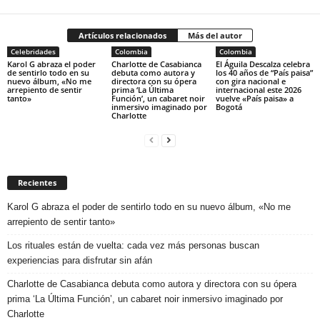
Artículos relacionados
Más del autor
Celebridades
Colombia
Colombia
Karol G abraza el poder
Charlotte de Casabianca
El Águila Descalza celebra
de sentirlo todo en su
debuta como autora y
los 40 años de “País paisa”
nuevo álbum, «No me
directora con su ópera
con gira nacional e
arrepiento de sentir
prima ‘La Última
internacional este 2026
tanto»
Función’, un cabaret noir
vuelve «País paisa» a
inmersivo imaginado por
Bogotá
Charlotte
Recientes
Karol G abraza el poder de sentirlo todo en su nuevo álbum, «No me
arrepiento de sentir tanto»
Los rituales están de vuelta: cada vez más personas buscan
experiencias para disfrutar sin afán
Charlotte de Casabianca debuta como autora y directora con su ópera
prima ‘La Última Función’, un cabaret noir inmersivo imaginado por
Charlotte