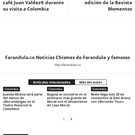
café Juan Valdez® durante
edición de la Revista
su visita a Colombia
Momentos
Farandula.co Noticias Chismes de Farandula y famosos
http://farandula.co
Artículos relacionados
Más del autor
Colombia
Colombia
Colombia
Juanita Molina será parte
Bogotá se convierte en el
Beéle llega este 28 de
del elenco de
escenario más grande de
noviembre al Davi Arena
«Burundanga» en el
Morat con el lanzamiento
con «Borondo Tour»
Teatro Nacional la
de Casa Morat
Castellana