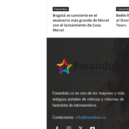
Colombia
Colombi
Bogotá se convierte en el
Beéle l
escenario más grande de Morat
al Dav
con el lanzamiento de Casa
Tour»
Morat
Farandula.co es uno de los mayores y más
antiguos portales de noticias y chismes de
farándula de latinoamérica.
Contáctanos:
info@farandula.co