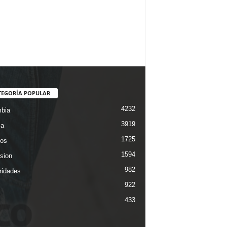
TEGORÍA POPULAR
4232
bia
3919
ca
1725
os
1594
ision
982
ridades
922
433