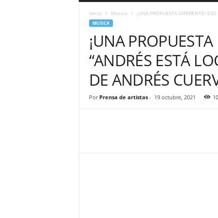
a
Inicio
Musica
¡UNA PROPUESTA DIFERENTE! ESO 
r
MUSICA
a
¡UNA PROPUESTA 
n
d
“ANDRÉS ESTÁ LO
u
l
DE ANDRÉS CUER
a
.
C
Por
Prensa de artistas
-
19 octubre, 2021
1
O
N
o
t
i
c
i
a
s
d
e