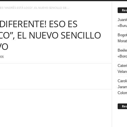
ES “ANDRÉS ESTÁ LOCO”, EL NUEVO SENCILLO DE...
Rec
Juani
DIFERENTE! ESO ES
«Buru
CO”, EL NUEVO SENCILLO
Bogot
Morat
VO
Beéle
«Boro
006
Cater
Velan
Carol
Jaram
Colo
Re