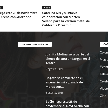
a
Video
lega este 28 de noviembre
Caterina Nix y su nueva
i Arena con «Borondo
colaboración con Morten
Veland para la versión metal de
California Dreamin
Incluso más noticias
CA
Colom
Juanita Molina será parte del
elenco de «Burundanga» en el
Musi
Teatro...
Event
6 agosto, 2026
Telev
Bogotá se convierte en el
Celeb
escenario más grande de
Morat con...
Video
6 agosto, 2026
Cine
Beéle llega este 28 de
noviembre al Davi Arena con