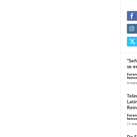
“Señ
se e
Faran
famos
4 marz
Tele
Lati
Rein
Faran
famos
11 mar
De F