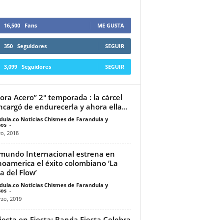
16,500
Fans
ME GUSTA
350
Seguidores
SEGUIR
3,099
Seguidores
SEGUIR
ora Acero” 2° temporada : la cárcel
ncargó de endurecerla y ahora ella...
dula.co Noticias Chismes de Farandula y
os
-
o, 2018
mundo Internacional estrena en
noamerica el éxito colombiano ‘La
a del Flow’
dula.co Noticias Chismes de Farandula y
os
-
zo, 2019
iesta en Fiesta: Banda Fiesta Celebra