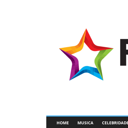
–
HOME
MUSICA
CELEBRIDAD
F