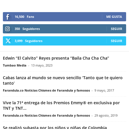
16,500
Fans
ME GUSTA
350
Seguidores
SEGUIR
3,099
Seguidores
SEGUIR
Edwin “El Calvito” Reyes presenta “Baila Cha Cha Cha”
Tumbao Media
-
13 mayo, 2023
Cabas lanza al mundo se nuevo sencillo ‘Tanto que te quiero
tanto’
Farandula.co Noticias Chismes de Farandula y famosos
-
9 mayo, 2017
Vive la 71ª entrega de los Premios Emmy® en exclusiva por
TNT y TNT...
Farandula.co Noticias Chismes de Farandula y famosos
-
29 agosto, 2019
Se realizó subasta por los niños y niñas de Colombia