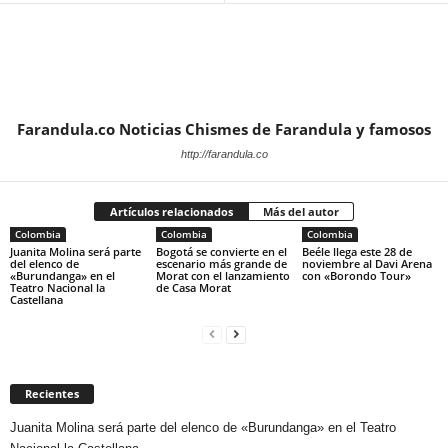
Farandula.co Noticias Chismes de Farandula y famosos
http://farandula.co
Artículos relacionados
Más del autor
Colombia
Colombia
Colombia
Juanita Molina será parte
Bogotá se convierte en el
Beéle llega este 28 de
del elenco de
escenario más grande de
noviembre al Davi Arena
«Burundanga» en el
Morat con el lanzamiento
con «Borondo Tour»
Teatro Nacional la
de Casa Morat
Castellana
Recientes
Juanita Molina será parte del elenco de «Burundanga» en el Teatro