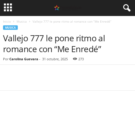
Inicio
Musica
Vallejo 777 le pone ritmo al romance con “Me Enredé”
MUSICA
Vallejo 777 le pone ritmo al
romance con “Me Enredé”
Por
Carolina Guevara
-
31 octubre, 2025
273