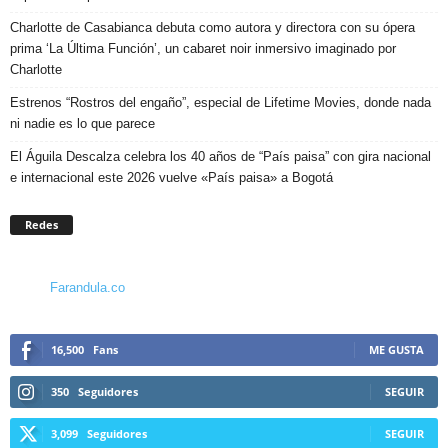
Charlotte de Casabianca debuta como autora y directora con su ópera
prima ‘La Última Función’, un cabaret noir inmersivo imaginado por
Charlotte
Estrenos “Rostros del engaño”, especial de Lifetime Movies, donde nada
ni nadie es lo que parece
El Águila Descalza celebra los 40 años de “País paisa” con gira nacional
e internacional este 2026 vuelve «País paisa» a Bogotá
Redes
Farandula.co
16,500
Fans
ME GUSTA
350
Seguidores
SEGUIR
3,099
Seguidores
SEGUIR