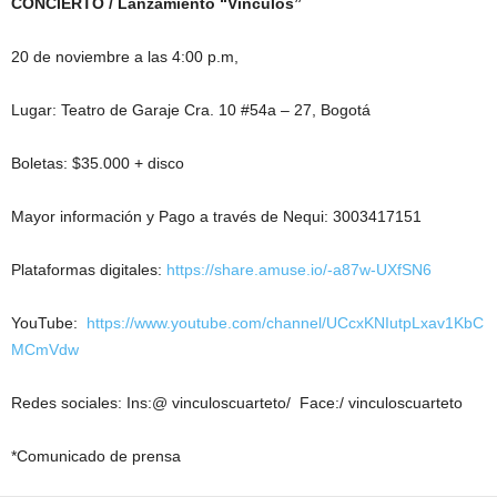
CONCIERTO / Lanzamiento “Vínculos”
20 de noviembre a las 4:00 p.m,
Lugar: Teatro de Garaje Cra. 10 #54a – 27, Bogotá
Boletas: $35.000 + disco
Mayor información y Pago a través de Nequi: 3003417151
Plataformas digitales:
https://share.amuse.io/-a87w-UXfSN6
YouTube:
https://www.youtube.com/channel/UCcxKNIutpLxav1KbC
MCmVdw
Redes sociales: Ins:@ vinculoscuarteto/ Face:/ vinculoscuarteto
*Comunicado de prensa