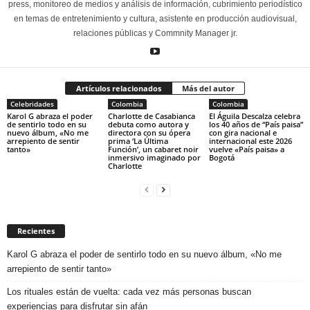
press, monitoreo de medios y análisis de información, cubrimiento periodístico
en temas de entretenimiento y cultura, asistente en producción audiovisual,
relaciones públicas y Commnity Manager jr.
Artículos relacionados
Más del autor
Celebridades
Colombia
Colombia
Karol G abraza el poder
Charlotte de Casabianca
El Águila Descalza celebra
de sentirlo todo en su
debuta como autora y
los 40 años de “País paisa”
nuevo álbum, «No me
directora con su ópera
con gira nacional e
arrepiento de sentir
prima ‘La Última
internacional este 2026
tanto»
Función’, un cabaret noir
vuelve «País paisa» a
inmersivo imaginado por
Bogotá
Charlotte
Recientes
Karol G abraza el poder de sentirlo todo en su nuevo álbum, «No me
arrepiento de sentir tanto»
Los rituales están de vuelta: cada vez más personas buscan
experiencias para disfrutar sin afán