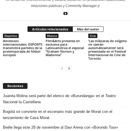
relaciones públicas y Commnity Manager jr.
Artículos relacionados
Más del autor
Deportes
Musica
Cine
Amistosos
Film&Arts presenta en
‘Las máscaras de oxígeno
internacionales: DSPORTS
exclusiva para
no caerán
transmitirá partidos de la
Latinoamérica el especial
automáticamente’ será
pretemporada de fútbol
“Graham Norton y
presentada en el Festival
europeo
Madonna”
Internacional de Cine de
Toronto
Recientes
Juanita Molina será parte del elenco de «Burundanga» en el Teatro
Nacional la Castellana
Bogotá se convierte en el escenario más grande de Morat con el
lanzamiento de Casa Morat
Beéle llega este 28 de noviembre al Davi Arena con «Borondo Tour»