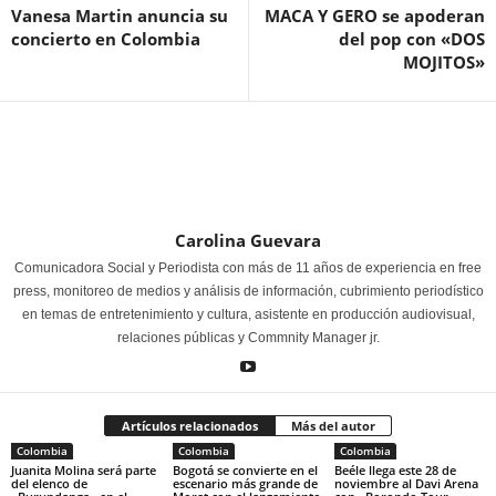
Vanesa Martin anuncia su
MACA Y GERO se apoderan
concierto en Colombia
del pop con «DOS
MOJITOS»
Carolina Guevara
Comunicadora Social y Periodista con más de 11 años de experiencia en free
press, monitoreo de medios y análisis de información, cubrimiento periodístico
en temas de entretenimiento y cultura, asistente en producción audiovisual,
relaciones públicas y Commnity Manager jr.
Artículos relacionados
Más del autor
Colombia
Colombia
Colombia
Juanita Molina será parte
Bogotá se convierte en el
Beéle llega este 28 de
del elenco de
escenario más grande de
noviembre al Davi Arena